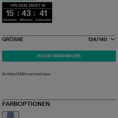
-15% DEAL ENDET IN
15
43
40
Stunden
Minuten
Sekunden
SIZE
GRÖSSE
134/140
IN DEN WARENKORB
Artikel fällt normal aus
FARBOPTIONEN