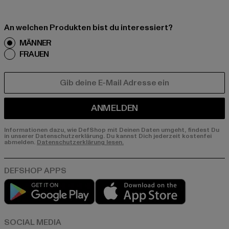
An welchen Produkten bist du interessiert?
MÄNNER
FRAUEN
E-MAIL
ANMELDEN
Informationen dazu, wie DefShop mit Deinen Daten umgeht, findest Du
in unserer Datenschutzerklärung. Du kannst Dich jederzeit kostenfei
abmelden.
Datenschutzerklärung lesen.
Play market
App store