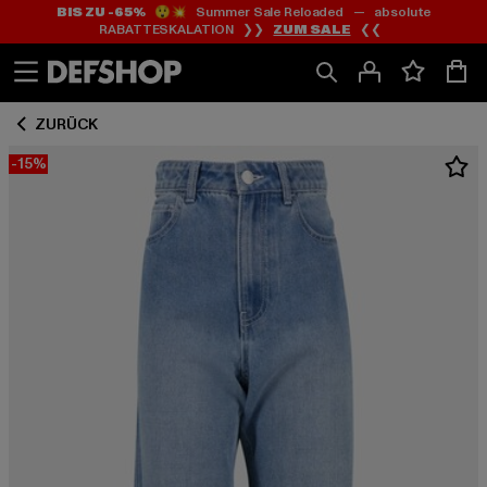
BIS ZU -65%
😲💥 Summer Sale Reloaded — absolute
Zum
Zum
RABATTESKALATION ❯❯
ZUM SALE
❮❮
Inhalt
Fußzeile
springen
springen
ZURÜCK
-15%