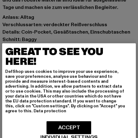
und das robuste Material sind ideal für ausgelassene
Tage und machen sie zum verlässlichen Begleiter.
Anlass: Alltag
Verschlussarten: verdeckter Reißverschluss
Details: Coin-Pocket, Gesäßtaschen, Einschubtaschen
Schnitt: Baggy
Marke: Karl Kani
GREAT TO SEE YOU
Kat.: Apparel
HERE!
Farbe: blau
Hersteller Farbe: green
DefShop uses cookies to improve your use experience,
Materialzusammensetzung: 100% Baumwolle
save your preferences, analyse use behaviour and to
provide and measure interest-based contents and
Art.Nr: PD00002617-00110
advertising. In addition, we allow partners to extract data
or to use cookies. This may also include the processing of
your data in the USA or other countries which do not have
Hersteller: Urban Styles Agency GmbH & Co. KG |
the EU data protection standard. If you want to change
agentur@urbanstylesagency.com
this, click on "Custom settings". By clicking on "Accept" you
agree to this.
Data protection
Schanzenstraße 41 | 51063 Köln | DE
ACCEPT
GRÖSSE & PASSFORM
INDIVIDUAL SETTINGS