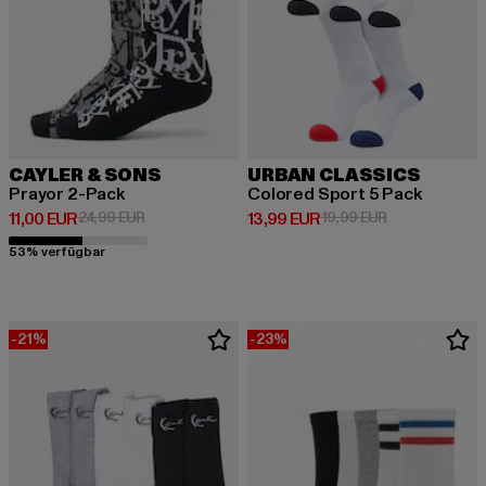
CAYLER & SONS
URBAN CLASSICS
Prayor 2-Pack
Colored Sport 5 Pack
Derzeitiger Preis: 11,00 EUR
Aktionspreis: 24,99 EUR
Derzeitiger Preis: 13,99 EUR
Aktionspreis: 
11,00 EUR
24,99 EUR
13,99 EUR
19,99 EUR
53% verfügbar
-21%
-23%