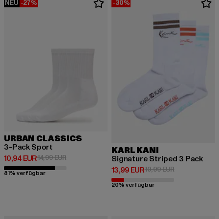
NEU
-27%
-30%
URBAN CLASSICS
3-Pack Sport
KARL KANI
Derzeitiger Preis: 10,94 EUR
Aktionspreis: 14,99 EUR
10,94 EUR
14,99 EUR
Signature Striped 3 Pack
Derzeitiger Preis: 13,99 EUR
Aktionspreis: 
13,99 EUR
19,99 EUR
81% verfügbar
20% verfügbar