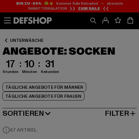
BIS ZU -65%
😲💥 Summer Sale Reloaded — absolute
Zum
Zum
Zum
RABATTESKALATION ❯❯
ZUM SALE
❮❮
Inhalt
Fußzeile
Produktraster
springen
springen
springen
UNTERWÄSCHE
ANGEBOTE: SOCKEN
17
10
30
Stunden
Minuten
Sekunden
TÄGLICHE ANGEBOTE FÜR MÄNNER
TÄGLICHE ANGEBOTE FÜR FRAUEN
SORTIEREN
FILTER
BELIEBTESTE
67 ARTIKEL