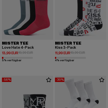
MISTER TEE
MISTER TEE
Love Hate 4-Pack
Kiss 3-Pack
Derzeitiger Preis: 13,99 EUR
Aktionspreis: 19,99 EUR
Derzeitiger Preis: 11,99 EUR
Aktionspreis: 1
13,99 EUR
19,99 EUR
11,99 EUR
19,99 EUR
5% verfügbar
4% verfügbar
-56%
-30%