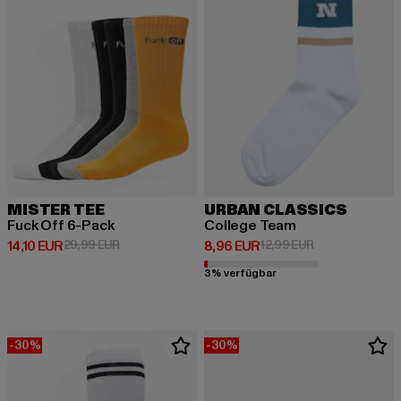
MISTER TEE
URBAN CLASSICS
Fuck Off 6-Pack
College Team
Derzeitiger Preis: 14,10 EUR
Aktionspreis: 29,99 EUR
Derzeitiger Preis: 8,96 EUR
Aktionspreis: 1
14,10 EUR
29,99 EUR
8,96 EUR
12,99 EUR
3% verfügbar
-30%
-30%