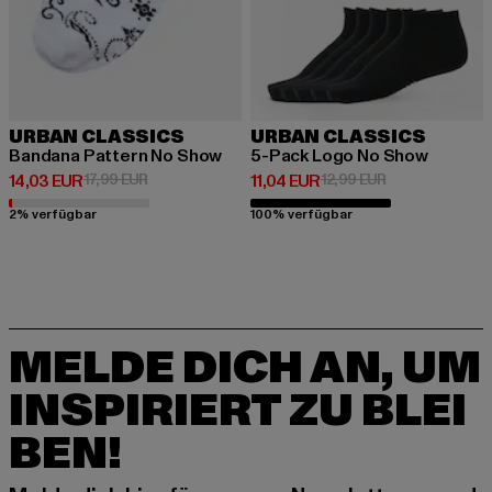
URBAN CLASSICS
URBAN CLASSICS
Bandana Pattern No Show
5-Pack Logo No Show
Derzeitiger Preis: 14,03 EUR
Aktionspreis: 17,99 EUR
Derzeitiger Preis: 11,04 EUR
Aktionspreis: 1
14,03 EUR
17,99 EUR
11,04 EUR
12,99 EUR
2% verfügbar
100% verfügbar
MELDE DICH AN, UM
INSPIRIERT ZU BLEI
BEN!