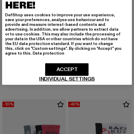
HERE!
DefShop uses cookies to improve your use experience,
save your preferences, analyse use behaviour and to
provide and measure interest-based contents and
advertising. In addition, we allow partners to extract data
or to use cookies. This may also include the processing of
your data in the USA or other countries which do not have
the EU data protection standard. If you want to change
this, click on "Custom settings". By clicking on "Accept" you
agree to this.
Data protection
URBAN CLASSICS
MISTER TEE
College
Fuck You Socks 3-Pack
ACCEPT
Derzeitiger Preis: 6,99 EUR
Aktionspreis: 9,99 EUR
Derzeitiger Preis: 7,94 EUR
Aktionspreis: 14
6,99 EUR
9,99 EUR
7,94 EUR
14,99 EUR
INDIVIDUAL SETTINGS
1% verfügbar
2% verfügbar
-30%
-40%