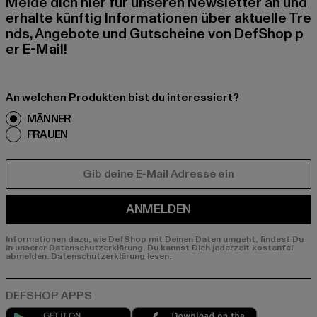
Melde dich hier für unseren Newsletter an und
erhalte künftig Informationen über aktuelle Tre
nds, Angebote und Gutscheine von DefShop p
er E-Mail!
An welchen Produkten bist du interessiert?
MÄNNER
FRAUEN
E-MAIL
ANMELDEN
Informationen dazu, wie DefShop mit Deinen Daten umgeht, findest Du
in unserer Datenschutzerklärung. Du kannst Dich jederzeit kostenfei
abmelden.
Datenschutzerklärung lesen.
Play market
App store