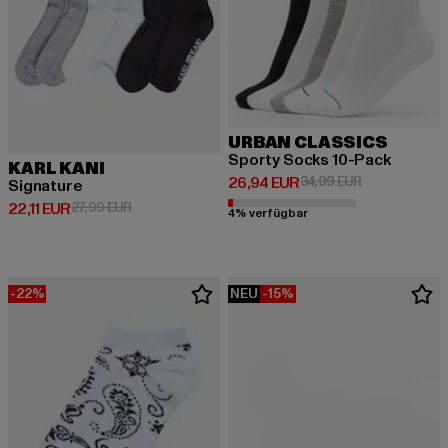
URBAN CLASSICS
Sporty Socks 10-Pack
KARL KANI
Derzeitiger Preis: 26,94 EUR
Aktionspreis:
26,94 EUR
34,99 EUR
Signature
Derzeitiger Preis: 22,11 EUR
Aktionspreis: 27,99 EUR
22,11 EUR
27,99 EUR
4% verfügbar
-22%
NEU
-15%