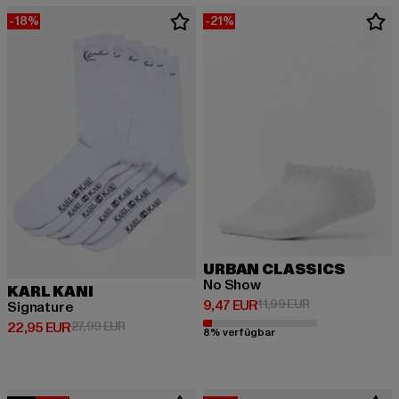
-18%
-21%
URBAN CLASSICS
No Show
KARL KANI
Derzeitiger Preis: 9,47 EUR
Aktionspreis: 11
9,47 EUR
11,99 EUR
Signature
Derzeitiger Preis: 22,95 EUR
Aktionspreis: 27,99 EUR
22,95 EUR
27,99 EUR
8% verfügbar