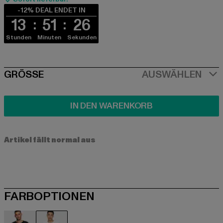
-12% DEAL ENDET IN
13
51
25
Stunden
Minuten
Sekunden
SIZE
GRÖSSE
AUSWÄHLEN
IN DEN WARENKORB
Artikel fällt normal aus
FARBOPTIONEN