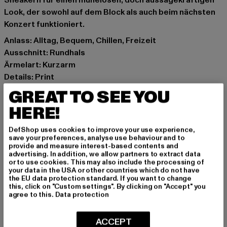
Sneakern für einen mühelosen, doch aussagekräftigen
Look, der sowohl auf dem Block als auch beim nächsten
Konzert funktioniert.
Anlass: Alltag, Bequem, Chillen, Freizeit
Ausschnitt: Rundhals
Ärmelart: Kurzarm
Details: Print
Schnitt: Normal
GREAT TO SEE YOU
Marke: Merchcode
HERE!
Kat.: T-Shirts
Farbe: weiß
DefShop uses cookies to improve your use experience,
Hersteller Farbe: white
save your preferences, analyse use behaviour and to
provide and measure interest-based contents and
Materialzusammensetzung: 100% Baumwolle
advertising. In addition, we allow partners to extract data
Art.Nr: MC857-00220
or to use cookies. This may also include the processing of
your data in the USA or other countries which do not have
the EU data protection standard. If you want to change
Hersteller: TB International GmbH |
info@tbint.de
this, click on "Custom settings". By clicking on "Accept" you
agree to this.
Data protection
Dr.-Robert-Murjahn-Straße 7 | 64372 Ober-Ramstadt |
DE
ACCEPT