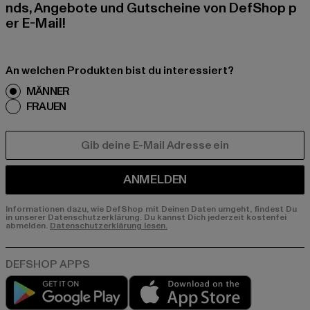
nds, Angebote und Gutscheine von DefShop p
er E-Mail!
An welchen Produkten bist du interessiert?
MÄNNER
FRAUEN
E-MAIL
ANMELDEN
Informationen dazu, wie DefShop mit Deinen Daten umgeht, findest Du
in unserer Datenschutzerklärung. Du kannst Dich jederzeit kostenfei
abmelden.
Datenschutzerklärung lesen.
Play market
App store