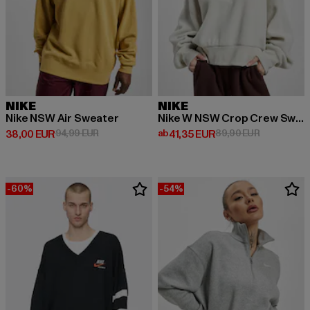
NIKE
NIKE
Nike NSW Air Sweater
Nike W NSW Crop Crew Sweater
Derzeitiger Preis: 38,00 EUR
Aktionspreis: 94,99 EUR
Derzeitiger Preis: ab 41,35 EUR
Aktionsprei
38,00 EUR
94,99 EUR
ab
41,35 EUR
89,90 EUR
-60%
-54%