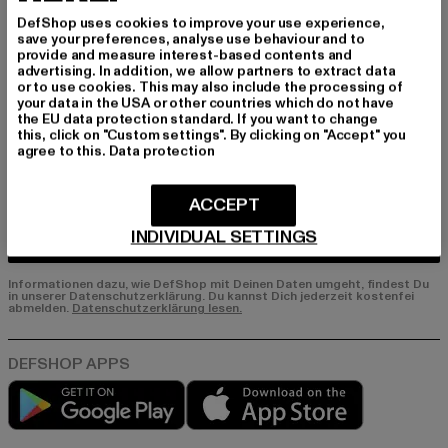
er E-Mail!
DefShop uses cookies to improve your use experience,
save your preferences, analyse use behaviour and to
provide and measure interest-based contents and
advertising. In addition, we allow partners to extract data
An welchen Produkten bist du interessiert?
or to use cookies. This may also include the processing of
your data in the USA or other countries which do not have
MÄNNER
the EU data protection standard. If you want to change
FRAUEN
this, click on "Custom settings". By clicking on "Accept" you
agree to this.
Data protection
E-MAIL
ACCEPT
INDIVIDUAL SETTINGS
ANMELDEN
Informationen dazu, wie DefShop mit Deinen Daten umgeht, findest Du
in unserer Datenschutzerklärung. Du kannst Dich jederzeit kostenfei
abmelden.
Datenschutzerklärung lesen.
Play market
App store