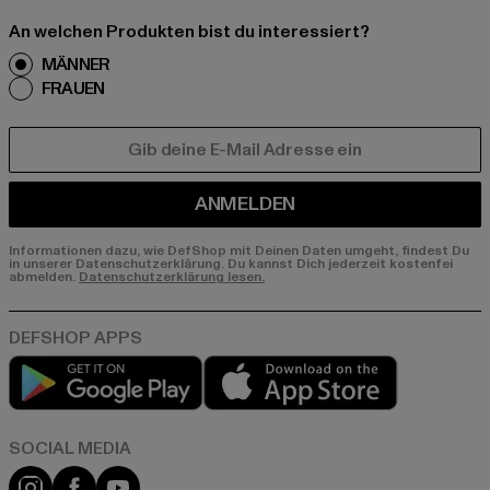
An welchen Produkten bist du interessiert?
MÄNNER
FRAUEN
E-MAIL
ANMELDEN
Informationen dazu, wie DefShop mit Deinen Daten umgeht, findest Du
in unserer Datenschutzerklärung. Du kannst Dich jederzeit kostenfei
abmelden.
Datenschutzerklärung lesen.
Play market
App store
Instagram
Facebook
YouTube