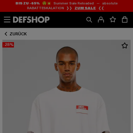
BIS ZU -65%
😲💥 Summer Sale Reloaded — absolute
Zum
Zum
RABATTESKALATION ❯❯
ZUM SALE
❮❮
Inhalt
Fußzeile
springen
springen
ZURÜCK
-28%