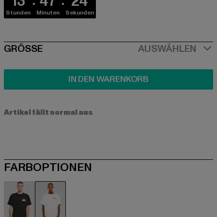
13
47
24
Stunden
Minuten
Sekunden
SIZE
GRÖSSE
AUSWÄHLEN
IN DEN WARENKORB
Artikel fällt normal aus
FARBOPTIONEN