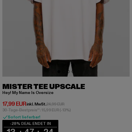
MISTER TEE UPSCALE
Hey! My Name Is Oversize
Derzeitiger Preis: 17,99 EUR
17,99 EUR
Aktionspreis: 24,99 EUR
inkl. MwSt.
24,99 EUR
30-Tage-Bestpreis**: 15,99 EUR
(-13%)
Sofort lieferbar!
-28% DEAL ENDET IN