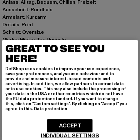
Anlass: Alltag, Bequem, Chillen, Freizeit
Ausschnitt: Rundhals
Ärmelart: Kurzarm
Details: Print
Schnitt: Oversize
Marke: Mister Tee Upscale
GREAT TO SEE YOU
Kat.: Tall Tees
Farbe: weiß
HERE!
Hersteller Farbe: white
DefShop uses cookies to improve your use experience,
Materialzusammensetzung: 100% Baumwolle
save your preferences, analyse use behaviour and to
Art.Nr: MT2868-00220
provide and measure interest-based contents and
advertising. In addition, we allow partners to extract data
or to use cookies. This may also include the processing of
Hersteller: TB International GmbH |
info@tbint.de
your data in the USA or other countries which do not have
the EU data protection standard. If you want to change
Dr.-Robert-Murjahn-Straße 7 | 64372 Ober-Ramstadt |
this, click on "Custom settings". By clicking on "Accept" you
DE
agree to this.
Data protection
ACCEPT
GRÖSSE & PASSFORM
INDIVIDUAL SETTINGS