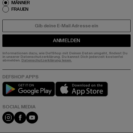
MÄNNER
FRAUEN
E-MAIL
ANMELDEN
Informationen dazu, wie DefShop mit Deinen Daten umgeht, findest Du
in unserer Datenschutzerklärung. Du kannst Dich jederzeit kostenfei
abmelden.
Datenschutzerklärung lesen.
Play market
App store
Instagram
Facebook
YouTube