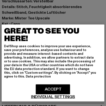
Verschlussarten: Verstellbar
Details: Stitch, Feuchtigkeit absorbierendes
Schweißband, Gestickte Luftlöcher
Marke: Mister Tee Upscale
Kat.: Caps
GREAT TO SEE YOU
Farbe: schwarz
Hersteller Farbe: black
HERE!
Materialzusammensetzung: 100% Baumwolle
DefShop uses cookies to improve your use experience,
Art.Nr: MT3392-00007
save your preferences, analyse use behaviour and to
provide and measure interest-based contents and
advertising. In addition, we allow partners to extract data
Hersteller: TB International GmbH |
info@tbint.de
or to use cookies. This may also include the processing of
Dr.-Robert-Murjahn-Straße 7 | 64372 Ober-Ramstadt |
your data in the USA or other countries which do not have
the EU data protection standard. If you want to change
DE
this, click on "Custom settings". By clicking on "Accept" you
agree to this.
Data protection
GRÖSSE & PASSFORM
ACCEPT
PFLEGEHINWEISE
INDIVIDUAL SETTINGS