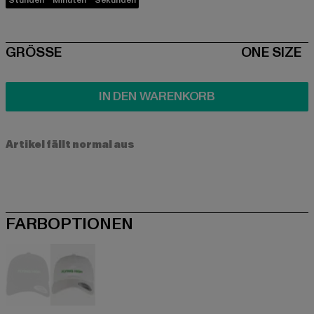
Stunden
Minuten
Sekunden
SIZE
GRÖSSE
ONE SIZE
IN DEN WARENKORB
Artikel fällt normal aus
FARBOPTIONEN
schwarz
weiß