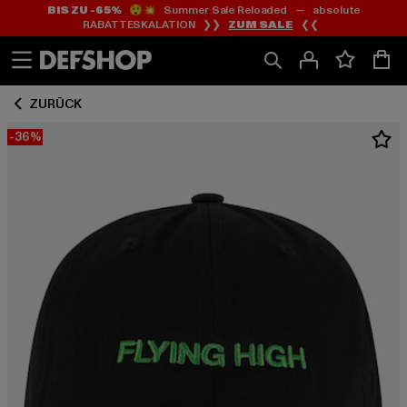
BIS ZU -65%
😲💥 Summer Sale Reloaded — absolute
Zum
Zum
RABATTESKALATION ❯❯
ZUM SALE
❮❮
Inhalt
Fußzeile
springen
springen
ZURÜCK
-36%