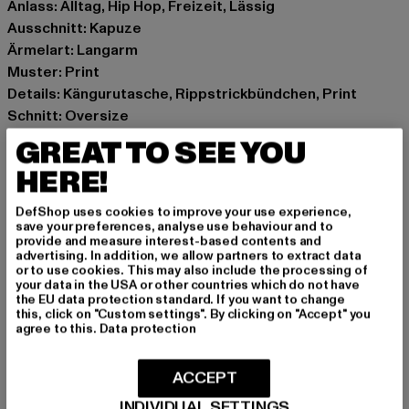
Anlass: Alltag, Hip Hop, Freizeit, Lässig
Ausschnitt: Kapuze
Ärmelart: Langarm
Muster: Print
Details: Kängurutasche, Rippstrickbündchen, Print
Schnitt: Oversize
Marke: Mister Tee
GREAT TO SEE YOU
Kat.: Sweat & Fleece - Hoodies
HERE!
Farbe: schwarz
Hersteller Farbe: black
DefShop uses cookies to improve your use experience,
Materialzusammensetzung: 100% Baumwolle
save your preferences, analyse use behaviour and to
provide and measure interest-based contents and
Art.Nr: MT2923-00007
advertising. In addition, we allow partners to extract data
or to use cookies. This may also include the processing of
your data in the USA or other countries which do not have
Hersteller: TB International GmbH |
info@tbint.de
the EU data protection standard. If you want to change
Dr.-Robert-Murjahn-Straße 7 | 64372 Ober-Ramstadt |
this, click on "Custom settings". By clicking on "Accept" you
agree to this.
Data protection
DE
ACCEPT
GRÖSSE & PASSFORM
INDIVIDUAL SETTINGS