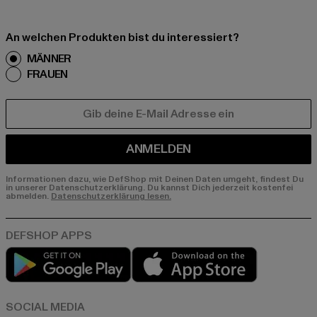
An welchen Produkten bist du interessiert?
MÄNNER
FRAUEN
E-MAIL
ANMELDEN
Informationen dazu, wie DefShop mit Deinen Daten umgeht, findest Du
in unserer Datenschutzerklärung. Du kannst Dich jederzeit kostenfei
abmelden.
Datenschutzerklärung lesen.
Play market
App store