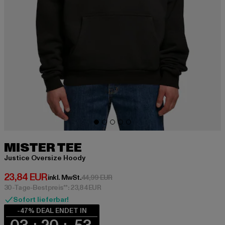
MISTER TEE
Justice Oversize Hoody
Derzeitiger Preis: 23,84 EUR
23,84 EUR
Aktionspreis: 44,99 EUR
inkl. MwSt.
44,99 EUR
30-Tage-Bestpreis**: 23,84 EUR
Sofort lieferbar!
-47% DEAL ENDET IN