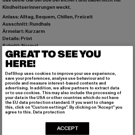
das deine Garderobe bereichert und dabei nicht nur
Kindheitserinnerungen weckt.
Anlass: Alltag, Bequem, Chillen, Freizeit
Ausschnitt: Rundhals
Ärmelart: Kurzarm
Details: Print
Schnitt: Normal
GREAT TO SEE YOU
Marke: Merchcode
Kat.: T-Shirts
HERE!
Farbe: weiß
DefShop uses cookies to improve your use experience,
Hersteller Farbe: white
save your preferences, analyse use behaviour and to
Materialzusammensetzung: 100% Baumwolle
provide and measure interest-based contents and
advertising. In addition, we allow partners to extract data
Art.Nr: MC581-00220
or to use cookies. This may also include the processing of
your data in the USA or other countries which do not have
the EU data protection standard. If you want to change
Hersteller: TB International GmbH |
info@tbint.de
this, click on "Custom settings". By clicking on "Accept" you
Dr.-Robert-Murjahn-Straße 7 | 64372 Ober-Ramstadt |
agree to this.
Data protection
DE
ACCEPT