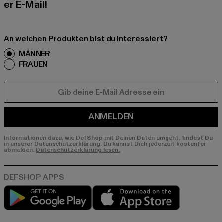
er E-Mail!
An welchen Produkten bist du interessiert?
MÄNNER
FRAUEN
E-MAIL
ANMELDEN
Informationen dazu, wie DefShop mit Deinen Daten umgeht, findest Du
in unserer Datenschutzerklärung. Du kannst Dich jederzeit kostenfei
abmelden.
Datenschutzerklärung lesen.
Play market
App store