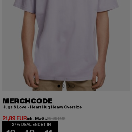
MERCHCODE
Hugs & Love - Heart Hug Heavy Oversize
Derzeitiger Preis: 21,89 EUR
21,89 EUR
Aktionspreis: 29,99 EUR
inkl. MwSt.
29,99 EUR
-27% DEAL ENDET IN