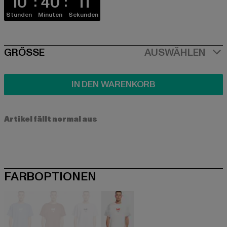
10
40
10
Stunden
Minuten
Sekunden
SIZE
GRÖSSE
AUSWÄHLEN
IN DEN WARENKORB
Artikel fällt normal aus
FARBOPTIONEN