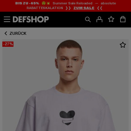
BIS ZU -65%
😲💥 Summer Sale Reloaded — absolute
Zum
Zum
RABATTESKALATION ❯❯
ZUM SALE
❮❮
Inhalt
Fußzeile
springen
springen
ZURÜCK
-27%