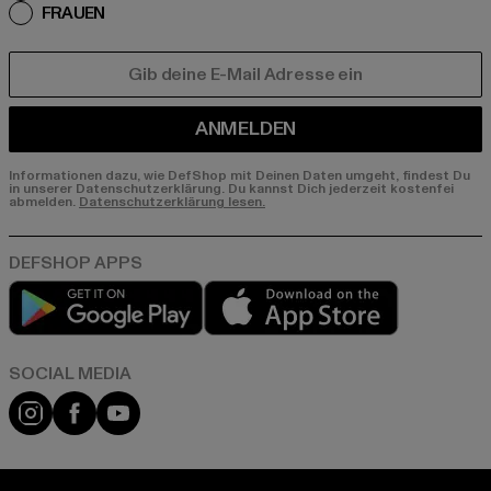
FRAUEN
E-MAIL
ANMELDEN
Informationen dazu, wie DefShop mit Deinen Daten umgeht, findest Du
in unserer Datenschutzerklärung. Du kannst Dich jederzeit kostenfei
abmelden.
Datenschutzerklärung lesen.
Play market
App store
Instagram
Facebook
YouTube