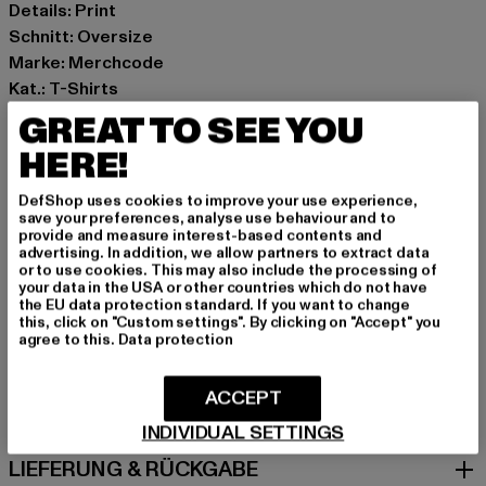
Details: Print
Schnitt: Oversize
Marke: Merchcode
Kat.: T-Shirts
Farbe: violet
GREAT TO SEE YOU
Hersteller Farbe: lilac
HERE!
Materialzusammensetzung: 100% Baumwolle
Art.Nr: MP5012541-00145
DefShop uses cookies to improve your use experience,
save your preferences, analyse use behaviour and to
provide and measure interest-based contents and
Hersteller: TB International GmbH |
info@tbint.de
advertising. In addition, we allow partners to extract data
Dr.-Robert-Murjahn-Straße 7 | 64372 Ober-Ramstadt |
or to use cookies. This may also include the processing of
your data in the USA or other countries which do not have
DE
the EU data protection standard. If you want to change
this, click on "Custom settings". By clicking on "Accept" you
agree to this.
Data protection
GRÖSSE & PASSFORM
ACCEPT
PFLEGEHINWEISE
INDIVIDUAL SETTINGS
LIEFERUNG & RÜCKGABE