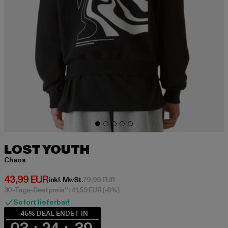
LOST YOUTH
Chaos
Derzeitiger Preis: 43,99 EUR
43,99 EUR
Aktionspreis: 79,99 EUR
inkl. MwSt.
79,99 EUR
30-Tage-Bestpreis**: 41,59 EUR
(-6%)
Sofort lieferbar!
-45% DEAL ENDET IN