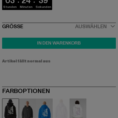
03
24
39
Stunden
Minuten
Sekunden
SIZE
GRÖSSE
AUSWÄHLEN
IN DEN WARENKORB
Artikel fällt normal aus
FARBOPTIONEN