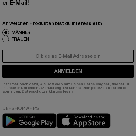
er E-Mail!
An welchen Produkten bist du interessiert?
MÄNNER
FRAUEN
E-MAIL
ANMELDEN
Informationen dazu, wie DefShop mit Deinen Daten umgeht, findest Du
in unserer Datenschutzerklärung. Du kannst Dich jederzeit kostenfei
abmelden.
Datenschutzerklärung lesen.
Play market
App store