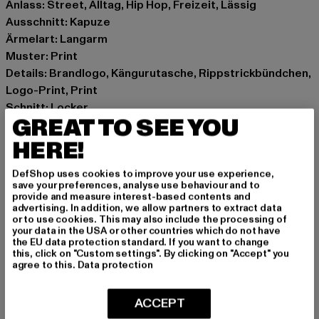
Anlass: Street, Alltag, Hip Hop, Freizeit, Lässig
Ausschnitt: Kapuze
Ärmelart: Langarm
Muster: Print
Details: Brandlogo, Kängurutasche, Rippstrickbündchen,
Logo-Print, Print
Schnitt: Locker
GREAT TO SEE YOU
Marke: Lost Youth
Kat.: Hoodies
HERE!
Farbe: schwarz
DefShop uses cookies to improve your use experience,
Hersteller Farbe: black
save your preferences, analyse use behaviour and to
Materialzusammensetzung: 100% Baumwolle
provide and measure interest-based contents and
advertising. In addition, we allow partners to extract data
Art.Nr: LY202-00007
or to use cookies. This may also include the processing of
your data in the USA or other countries which do not have
the EU data protection standard. If you want to change
Hersteller: TB International GmbH |
info@tbint.de
this, click on "Custom settings". By clicking on "Accept" you
Dr.-Robert-Murjahn-Straße 7 | 64372 Ober-Ramstadt |
agree to this.
Data protection
DE
ACCEPT