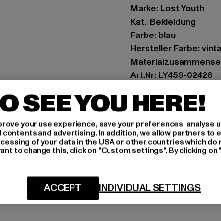
Marke: Lost Youth
Kat.: Bekleidung
Farbe: blau
Hersteller Farbe: vin
Materialzusammense
Art.Nr: LY459-02428
O SEE YOU HERE!
Hersteller: TB Intern
Dr.-Robert-Murjahn-S
rove your use experience, save your preferences, analyse u
ontents and advertising. In addition, we allow partners to e
ocessing of your data in the USA or other countries which do 
GRÖSSE 
ant to change this, click on "Custom settings". By clicking on 
PFLEGEHINWE
ACCEPT
INDIVIDUAL SETTINGS
LIEFERUNG &