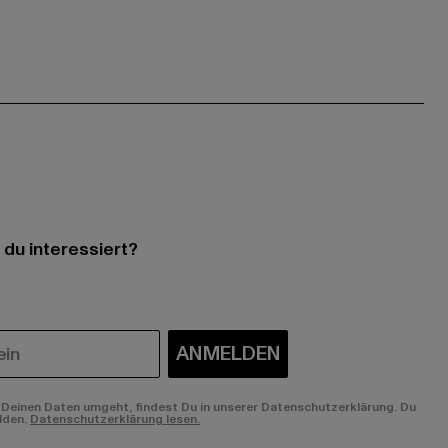
 du interessiert?
ANMELDEN
Deinen Daten umgeht, findest Du in unserer Datenschutzerklärung. Du
lden.
Datenschutzerklärung lesen.