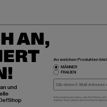
H AN,
IERT
An welchen Produkten bist
N!
MÄNNER
FRAUEN
E-MAIL
 an und
elle
Informationen dazu, wie DefShop mit 
 DefShop
kannst Dich jederzeit kostenfei abme