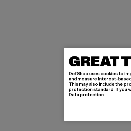
GREAT T
DefShop uses cookies to imp
and measure interest-based c
This may also include the pr
protection standard. If you w
Data protection