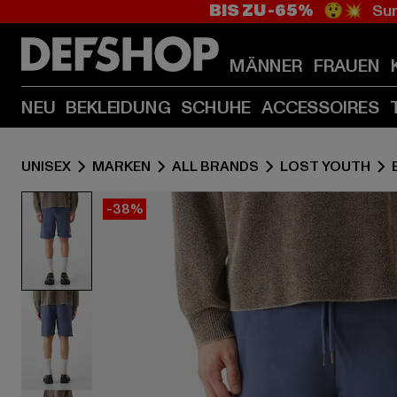
BIS ZU -65%
😲💥 Sum
MÄNNER
FRAUEN
NEU
BEKLEIDUNG
SCHUHE
ACCESSOIRES
UNISEX
MARKEN
ALL BRANDS
LOST YOUTH
-38%