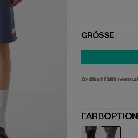
SIZE
GRÖSSE
Artikel fällt norma
FARBOPTIO