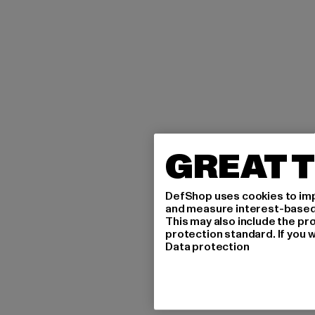
GREAT T
DefShop uses cookies to imp
and measure interest-based c
This may also include the pr
protection standard. If you w
Data protection