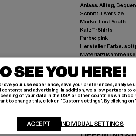
Anlass: Alltag, Bequem,
Schnitt: Oversize
Marke: Lost Youth
Kat.: T-Shirts
Farbe: pink
Hersteller Farbe: soft
Materialzusammense
Art.Nr: LY463-12155
O SEE YOU HERE!
Hersteller: TB Intern
rove your use experience, save your preferences, analyse u
Dr.-Robert-Murjahn-S
ontents and advertising. In addition, we allow partners to e
ocessing of your data in the USA or other countries which do 
ant to change this, click on "Custom settings". By clicking on 
GRÖSSE 
PFLEGEHINWE
ACCEPT
INDIVIDUAL SETTINGS
LIEFERUNG &