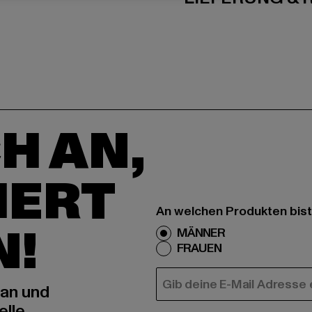
H AN,
IERT
An welchen Produkten bist
N!
MÄNNER
FRAUEN
E-MAIL
 an und
elle