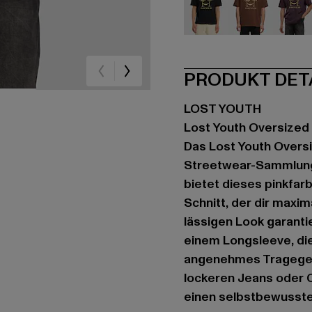
schwarz
braun
br
PRODUKT DET
LOST YOUTH
Lost Youth Oversized 
Das Lost Youth Oversi
Streetwear-Sammlung
bietet dieses pinkfar
Schnitt, der dir maxi
lässigen Look garanti
einem Longsleeve, die
angenehmes Tragegefü
lockeren Jeans oder 
einen selbstbewussten