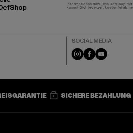
Informationen dazu, wie DefShop mit 
 DefShop
kannst Dich jederzeit kostenfei abme
e
Instagram
Facebook
YouTube
REISGARANTIE
SICHERE BEZAHLUNG