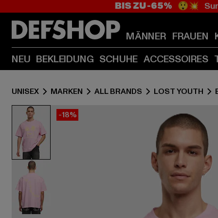
BIS ZU -65%
😲💥 Sum
MÄNNER
FRAUEN
NEU
BEKLEIDUNG
SCHUHE
ACCESSOIRES
UNISEX
MARKEN
ALL BRANDS
LOST YOUTH
-18%