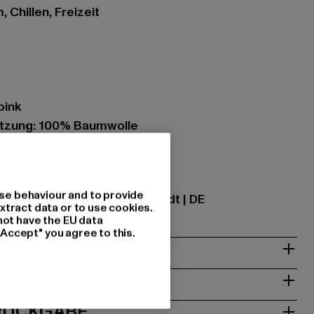
 Chillen, Freizeit
pink
tzung: 100% Baumwolle
ational GmbH |
info@tbint.de
se behaviour and to provide
traße 7 | 64372 Ober-Ramstadt | DE
xtract data or to use cookies.
not have the EU data
"Accept" you agree to this.
& PASSFORM
ISE
 RÜCKGABE