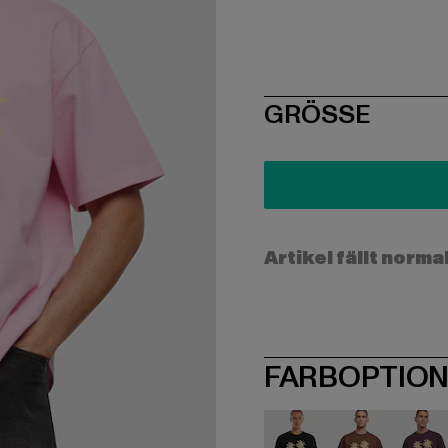
SIZE
GRÖSSE
Artikel fällt norma
FARBOPTIO