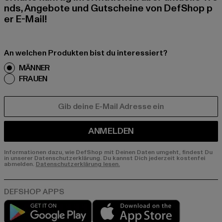
nds, Angebote und Gutscheine von DefShop p
er E-Mail!
An welchen Produkten bist du interessiert?
MÄNNER
FRAUEN
E-MAIL
ANMELDEN
Informationen dazu, wie DefShop mit Deinen Daten umgeht, findest Du
in unserer Datenschutzerklärung. Du kannst Dich jederzeit kostenfei
abmelden.
Datenschutzerklärung lesen.
Play market
App store