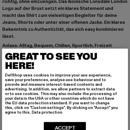
richtig, ohne einzuengen. Das ikonische Lonsdale London
Logo auf der Brust setzt ein klares Statement und
macht das Shirt zum vielseitigen Begleiter für deine
Jeans, Shorts oder unter einer offenen Jacke. Ein klares
Bekenntnis zu Authentizität, das sich easy kombinieren
lässt.
Anlass: Alltag, Bequem, Chillen, Sportlich, Freizeit
Ausschnitt: Rundhals
GREAT TO SEE YOU
Schnitt: Regulär
HERE!
Marke: Lonsdale London
Kat.: T-Shirts
DefShop uses cookies to improve your use experience,
save your preferences, analyse use behaviour and to
Farbe: weiß
provide and measure interest-based contents and
Hersteller Farbe: white
advertising. In addition, we allow partners to extract data
or to use cookies. This may also include the processing of
Materialzusammensetzung: 100% Baumwolle
your data in the USA or other countries which do not have
Art.Nr: 119083-00220
the EU data protection standard. If you want to change
this, click on "Custom settings". By clicking on "Accept" you
agree to this.
Data protection
Hersteller: Punch GmbH |
info@punch-gmbh.de
Im Taubental 15a | 41468 Neuss | DE
ACCEPT