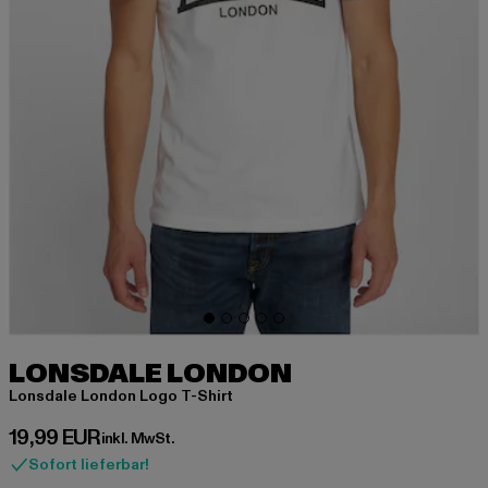
LONSDALE LONDON
Lonsdale London Logo T-Shirt
Derzeitiger Preis: 19,99 EUR
19,99 EUR
inkl. MwSt.
Sofort lieferbar!