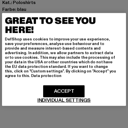
Kat.: Poloshirts
Farbe: blau
Hersteller Farbe: navy/clay
GREAT TO SEE YOU
Materialzusammensetzung: 100% Baumwolle
HERE!
Art.Nr: PO3A13-22318
DefShop uses cookies to improve your use experience,
Hersteller: Chusaja GmbH |
office@chusaja.com
save your preferences, analyse use behaviour and to
provide and measure interest-based contents and
Tegernseer Landstraße 185a | 81539 München | DE
advertising. In addition, we allow partners to extract data
or to use cookies. This may also include the processing of
your data in the USA or other countries which do not have
the EU data protection standard. If you want to change
GRÖSSE & PASSFORM
this, click on "Custom settings". By clicking on "Accept" you
agree to this.
Data protection
PFLEGEHINWEISE
ACCEPT
LIEFERUNG & RÜCKGABE
INDIVIDUAL SETTINGS