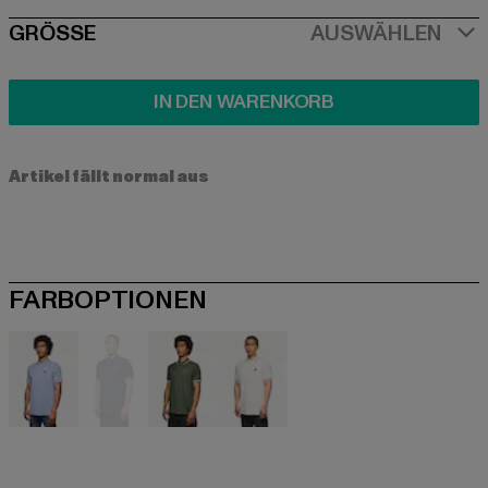
SIZE
GRÖSSE
AUSWÄHLEN
IN DEN WARENKORB
Artikel fällt normal aus
FARBOPTIONEN
blau
blau
grün
weiß