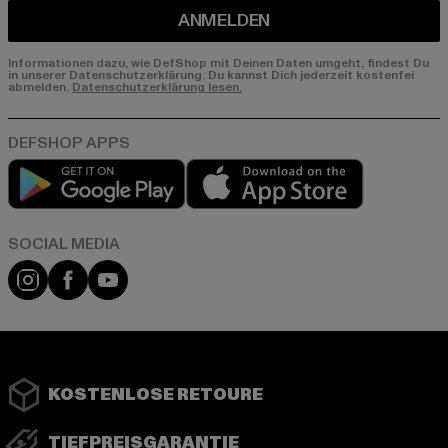
ANMELDEN
Informationen dazu, wie DefShop mit Deinen Daten umgeht, findest Du
in unserer Datenschutzerklärung. Du kannst Dich jederzeit kostenfei
abmelden.
Datenschutzerklärung lesen.
Play market
App store
Instagram
Facebook
YouTube
KOSTENLOSE RETOURE
TIEFPREISGARANTIE