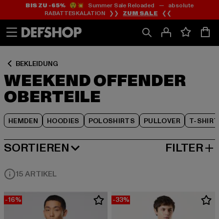
BIS ZU -65%
😲💥 Summer Sale Reloaded — absolute
Zum
Zum
Zum
RABATTESKALATION ❯❯
ZUM SALE
❮❮
Inhalt
Fußzeile
Produktraster
springen
springen
springen
BEKLEIDUNG
WEEKEND OFFENDER
OBERTEILE
HEMDEN
HOODIES
POLOSHIRTS
PULLOVER
T-SHIR
SORTIEREN
FILTER
BELIEBTESTE
15 ARTIKEL
-16%
-33%