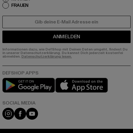
FRAUEN
E-MAIL
ANMELDEN
Informationen dazu, wie DefShop mit Deinen Daten umgeht, findest Du
in unserer Datenschutzerklärung. Du kannst Dich jederzeit kostenfei
abmelden.
Datenschutzerklärung lesen.
Play market
App store
Instagram
Facebook
YouTube