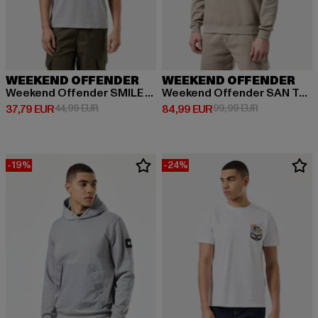
WEEKEND OFFENDER
WEEKEND OFFENDER
Weekend Offender SMILE GRAPHIC TEE
Weekend Offender SAN TELMO POLYAMIDE POCKET SWEAT
Derzeitiger Preis: 37,79 EUR
Aktionspreis: 44,99 EUR
Derzeitiger Preis: 84,99 EUR
Aktionspreis:
37,79 EUR
44,99 EUR
84,99 EUR
99,99 EUR
-19%
-24%