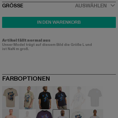
SIZE
GRÖSSE
AUSWÄHLEN
IN DEN WARENKORB
Artikel fällt normal aus
Unser Model trägt auf diesem Bild die Größe L und
ist NaN m groß.
FARBOPTIONEN
beige
beige
schwarz
blau
grau
grau