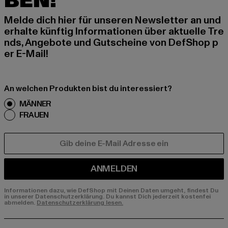
BEN!
Melde dich hier für unseren Newsletter an und
erhalte künftig Informationen über aktuelle Tre
nds, Angebote und Gutscheine von DefShop p
er E-Mail!
An welchen Produkten bist du interessiert?
MÄNNER
FRAUEN
E-MAIL
ANMELDEN
Informationen dazu, wie DefShop mit Deinen Daten umgeht, findest Du
in unserer Datenschutzerklärung. Du kannst Dich jederzeit kostenfei
abmelden.
Datenschutzerklärung lesen.