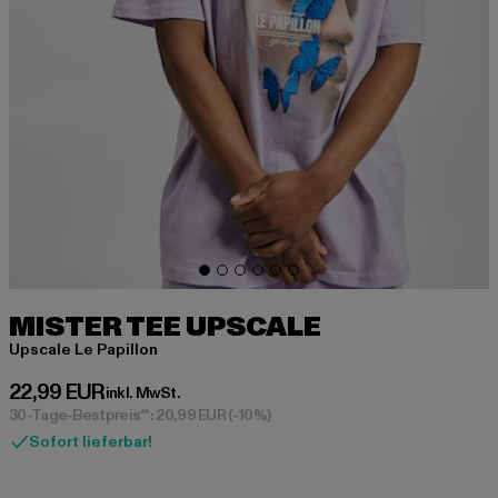
MISTER TEE UPSCALE
Upscale Le Papillon
Derzeitiger Preis: 22,99 EUR
22,99 EUR
inkl. MwSt.
30-Tage-Bestpreis**: 20,99 EUR
(-10%)
Sofort lieferbar!