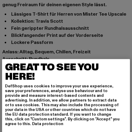
genug Freiraum für deinen eigenen Style lässt.
Lässiges T-Shirt für Herren von Mister Tee Upscale
Kollektion: Travis Scott
Fein gerippter Rundhalsausschnitt
Blickfangender Print auf der Vorderseite
Lockere Passform
Anlass: Alltag, Bequem, Chillen, Freizeit
Ausschnitt: Rundhals
GREAT TO SEE YOU
Ärmelart: Kurzarm
Schnitt: Oversize
HERE!
Marke: Mister Tee Upscale
DefShop uses cookies to improve your use experience,
Kat.: T-Shirts
save your preferences, analyse use behaviour and to
Farbe: violet
provide and measure interest-based contents and
advertising. In addition, we allow partners to extract data
Hersteller Farbe: lilac
or to use cookies. This may also include the processing of
Materialzusammensetzung: 100% Baumwolle
your data in the USA or other countries which do not have
the EU data protection standard. If you want to change
Art.Nr: MT1899-00145
this, click on "Custom settings". By clicking on "Accept" you
agree to this.
Data protection
Hersteller: TB International GmbH |
info@tbint.de