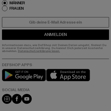
MÄNNER
FRAUEN
E-MAIL
ANMELDEN
Informationen dazu, wie DefShop mit Deinen Daten umgeht, findest Du
in unserer Datenschutzerklärung. Du kannst Dich jederzeit kostenfei
abmelden.
Datenschutzerklärung lesen.
Play market
App store
Instagram
Facebook
YouTube