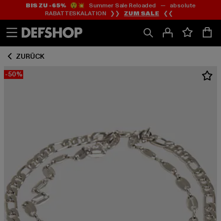
BIS ZU -65%
😲💥 Summer Sale Reloaded — absolute
Zum
Zum
RABATTESKALATION ❯❯
ZUM SALE
❮❮
Inhalt
Fußzeile
springen
springen
ZURÜCK
-50%