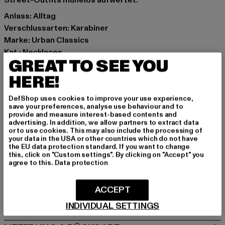
Street-Outfits mühelos aufwertet.
Anlass: Alltag
Verschlussarten: Karabiner
Marke: Urban Classics
Kat.: Necklaces
GREAT TO SEE YOU
Farbe: silberfarben
Hersteller Farbe: silver
HERE!
Materialzusammensetzung: 70% Eisen, 30% Zink
DefShop uses cookies to improve your use experience,
Art.Nr: TB4194-00473
save your preferences, analyse use behaviour and to
provide and measure interest-based contents and
advertising. In addition, we allow partners to extract data
Hersteller: TB International GmbH |
info@tbint.de
or to use cookies. This may also include the processing of
Dr.-Robert-Murjahn-Straße 7 | 64372 Ober-Ramstadt |
your data in the USA or other countries which do not have
the EU data protection standard. If you want to change
DE
this, click on "Custom settings". By clicking on "Accept" you
agree to this.
Data protection
GRÖSSE & PASSFORM
ACCEPT
PFLEGEHINWEISE
INDIVIDUAL SETTINGS