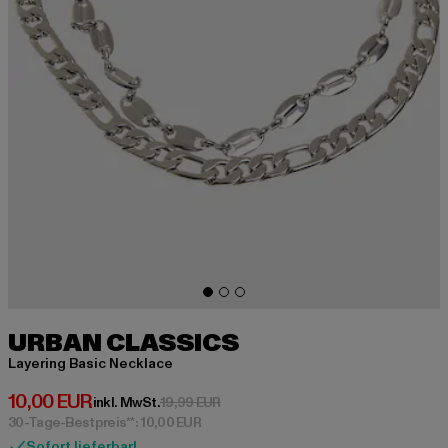
URBAN CLASSICS
Layering Basic Necklace
Derzeitiger Preis: 10,00 EUR
10,00 EUR
Aktionspreis: 19,99 EUR
inkl. MwSt.
19,99 EUR
30-Tage-Bestpreis**: 10,00 EUR
Sofort lieferbar!