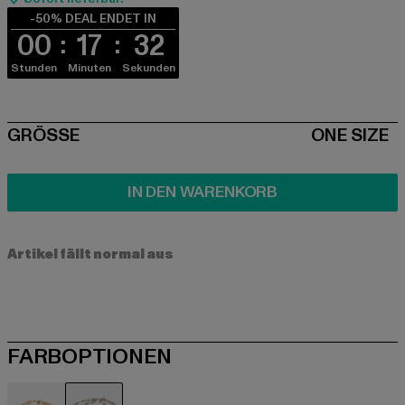
-50% DEAL ENDET IN
00
17
31
Stunden
Minuten
Sekunden
SIZE
GRÖSSE
ONE SIZE
IN DEN WARENKORB
Artikel fällt normal aus
FARBOPTIONEN