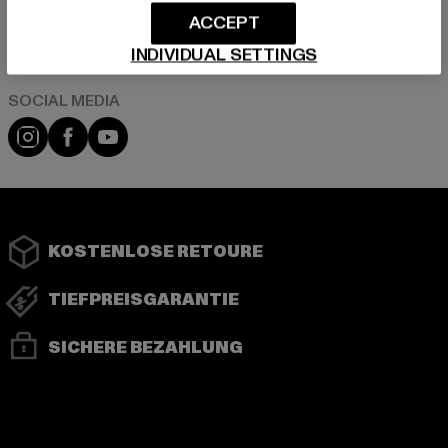
ACCEPT
Play market
App store
INDIVIDUAL SETTINGS
Instagram
Facebook
YouTube
KOSTENLOSE RETOURE
TIEFPREISGARANTIE
SICHERE BEZAHLUNG