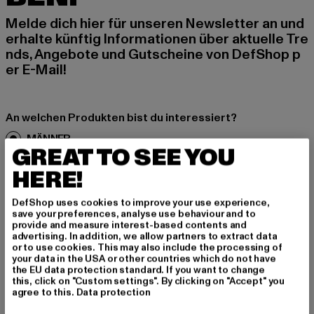
Melde dich hier für unseren Newsletter an und
erhalte künftig Informationen über aktuelle Tre
nds, Angebote und Gutscheine von DefShop p
er E-Mail!
An welchen Produkten bist du interessiert?
MÄNNER
GREAT TO SEE YOU
FRAUEN
HERE!
E-MAIL
DefShop uses cookies to improve your use experience,
save your preferences, analyse use behaviour and to
provide and measure interest-based contents and
ANMELDEN
advertising. In addition, we allow partners to extract data
or to use cookies. This may also include the processing of
your data in the USA or other countries which do not have
Informationen dazu, wie DefShop mit Deinen Daten umgeht, findest Du
in unserer Datenschutzerklärung. Du kannst Dich jederzeit kostenfei
the EU data protection standard. If you want to change
abmelden.
Datenschutzerklärung lesen.
this, click on "Custom settings". By clicking on "Accept" you
agree to this.
Data protection