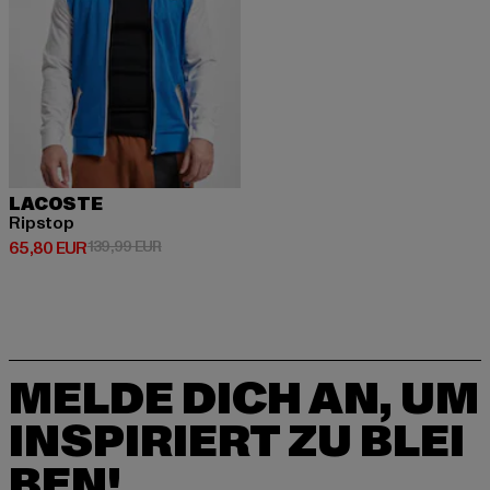
LACOSTE
Ripstop
Derzeitiger Preis: 65,80 EUR
Aktionspreis: 139,99 EUR
65,80 EUR
139,99 EUR
MELDE DICH AN, UM
INSPIRIERT ZU BLEI
BEN!