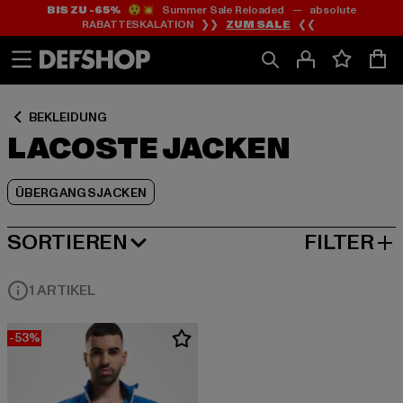
BIS ZU -65%
😲💥 Summer Sale Reloaded — absolute
Zum
Zum
Zum
RABATTESKALATION ❯❯
ZUM SALE
❮❮
Inhalt
Fußzeile
Produktraster
springen
springen
springen
BEKLEIDUNG
LACOSTE JACKEN
ÜBERGANGSJACKEN
SORTIEREN
FILTER
BELIEBTESTE
1 ARTIKEL
-53%