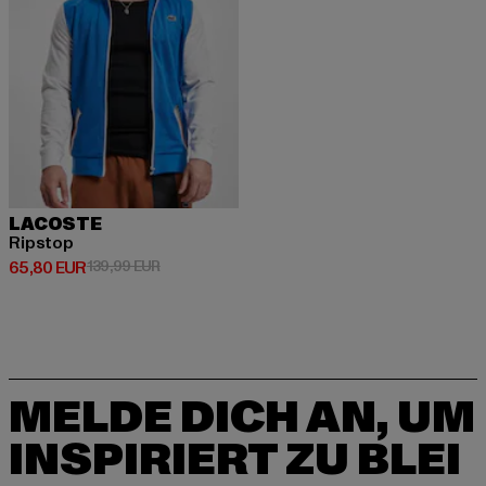
LACOSTE
Ripstop
Derzeitiger Preis: 65,80 EUR
Aktionspreis: 139,99 EUR
65,80 EUR
139,99 EUR
MELDE DICH AN, UM
INSPIRIERT ZU BLEI