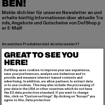
BEN!
Melde dich hier für unseren Newsletter an und
erhalte künftig Informationen über aktuelle Tre
nds, Angebote und Gutscheine von DefShop p
er E-Mail!
An welchen Produkten bist du interessiert?
MÄNNER
GREAT TO SEE YOU
FRAUEN
HERE!
DefShop uses cookies to improve your use experience,
E-MAIL
save your preferences, analyse use behaviour and to
provide and measure interest-based contents and
ANMELDEN
advertising. In addition, we allow partners to extract data
or to use cookies. This may also include the processing of
your data in the USA or other countries which do not have
Informationen dazu, wie DefShop mit Deinen Daten umgeht, findest Du
the EU data protection standard. If you want to change
in unserer Datenschutzerklärung. Du kannst Dich jederzeit kostenfei
this, click on "Custom settings". By clicking on "Accept" you
abmelden.
Datenschutzerklärung lesen.
agree to this.
Data protection