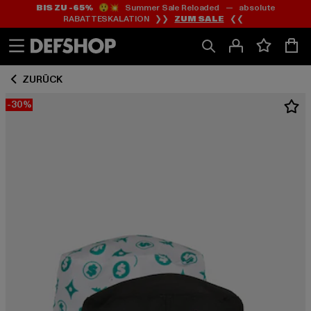
BIS ZU -65%
😲💥 Summer Sale Reloaded — absolute
Zum
Zum
RABATTESKALATION ❯❯
ZUM SALE
❮❮
Inhalt
Fußzeile
springen
springen
ZURÜCK
-30%