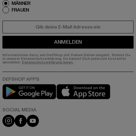
MÄNNER
FRAUEN
E-MAIL
ANMELDEN
Informationen dazu, wie DefShop mit Deinen Daten umgeht, findest Du
in unserer Datenschutzerklärung. Du kannst Dich jederzeit kostenfei
abmelden.
Datenschutzerklärung lesen.
Play market
App store
Instagram
Facebook
YouTube