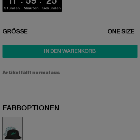
11
59
25
Stunden
Minuten
Sekunden
SIZE
GRÖSSE
ONE SIZE
IN DEN WARENKORB
Artikel fällt normal aus
FARBOPTIONEN