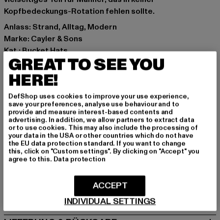
Kopfbedeckungs-Rotation fehlen sollte.
Anlass: Strand, Alltag, Modern
Marke: Cayler & Sons
Kat.: Bucket Hats
GREAT TO SEE YOU
Farbe: weiß
Hersteller Farbe: white/mc
HERE!
Materialzusammensetzung: 100% Polyester
DefShop uses cookies to improve your use experience,
Art.Nr: CS2990-01928
save your preferences, analyse use behaviour and to
provide and measure interest-based contents and
advertising. In addition, we allow partners to extract data
Hersteller: TB International GmbH |
info@tbint.de
or to use cookies. This may also include the processing of
Dr.-Robert-Murjahn-Straße 7 | 64372 Ober-Ramstadt |
your data in the USA or other countries which do not have
the EU data protection standard. If you want to change
DE
this, click on "Custom settings". By clicking on "Accept" you
agree to this.
Data protection
GRÖSSE & PASSFORM
ACCEPT
PFLEGEHINWEISE
INDIVIDUAL SETTINGS