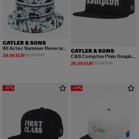
CAYLER & SONS
Wl Aztec Summer Reversible
CAYLER & SONS
Derzeitiger Preis: 29,99 EUR
Aktionspreis: 39,99 EUR
29,99 EUR
39,99 EUR
C&S Compton Plain Snapback Cap
Derzeitiger Preis: 26,99 EUR
Aktionspreis:
26,99 EUR
29,99 EUR
-37%
-53%