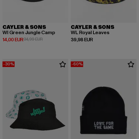
CAYLER & SONS
CAYLER & SONS
Wl Green Jungle Camp
WL Royal Leaves
Derzeitiger Preis: 14,00 EUR
Aktionspreis: 34,99 EUR
Derzeitiger Preis: 39,98 EUR
14,00 EUR
34,99 EUR
39,98 EUR
-30%
-60%