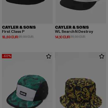
CAYLER & SONS
CAYLER & SONS
First Class P
WL Search N Destroy
Derzeitiger Preis: 18,89 EUR
Aktionspreis: 29,99 EUR
Derzeitiger Preis: 14,10 EUR
Aktionspreis: 
18,89 EUR
29,99 EUR
14,10 EUR
29,99 EUR
-60%