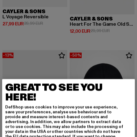
CAYLER & SONS
L Voyage Reversible
CAYLER & SONS
Derzeitiger Preis: 27,99 EUR
Aktionspreis: 39,99 EUR
27,99 EUR
39,99 EUR
Heart For The Game Old Schoo
Derzeitiger Preis: 12,00 EUR
Aktionspreis: 
12,00 EUR
29,99 EUR
-13%
-50%
GREAT TO SEE YOU
HERE!
DefShop uses cookies to improve your use experience,
save your preferences, analyse use behaviour and to
provide and measure interest-based contents and
advertising. In addition, we allow partners to extract data
or to use cookies. This may also include the processing of
your data in the USA or other countries which do not have
the EU data protection standard. If you want to change