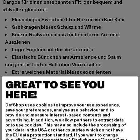
Cargos für einen entspannten Fit, der bequem und
stilvoll zugleich ist.
Flauschiges Sweatshirt für Herren von Karl Kani
Stehkragen bietet Schutz und Wärme
Kurzer Reißverschluss für leichteres An- und
Ausziehen
Logo-Emblem auf der Vorderseite
Elastische Bündchen am Ärmelende und Saum
sorgen für festen Halt ohne Verrutschen
Extra weiches Material bietet exzellenten
Tragekomfort
GREAT TO SEE YOU
Lockere Passform
HERE!
Anlass: Alltag, Bequem, Modern, Hip Hop, Freizeit, Basic
Ausschnitt: Stehkragen
DefShop uses cookies to improve your use experience,
save your preferences, analyse use behaviour and to
Marke: Karl Kani
provide and measure interest-based contents and
Kat.: Sweaters
advertising. In addition, we allow partners to extract data
or to use cookies. This may also include the processing of
Farbe: braun
your data in the USA or other countries which do not have
Hersteller Farbe: brown
the EU data protection standard. If you want to change
this, click on "Custom settings". By clicking on "Accept" you