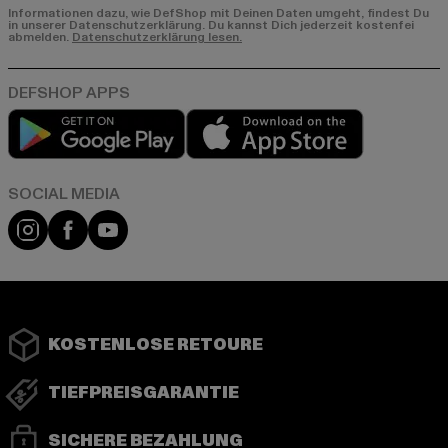
Informationen dazu, wie DefShop mit Deinen Daten umgeht, findest Du
in unserer Datenschutzerklärung. Du kannst Dich jederzeit kostenfei
abmelden.
Datenschutzerklärung lesen.
Play market
App store
Instagram
Facebook
YouTube
KOSTENLOSE RETOURE
TIEFPREISGARANTIE
SICHERE BEZAHLUNG