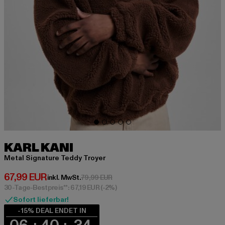
KARL KANI
Metal Signature Teddy Troyer
Derzeitiger Preis: 67,99 EUR
67,99 EUR
Aktionspreis: 79,99 EUR
inkl. MwSt.
79,99 EUR
30-Tage-Bestpreis**: 67,19 EUR
(-2%)
Sofort lieferbar!
-15% DEAL ENDET IN