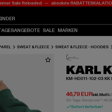
mer Sale Reloaded — absolute RABATTESKALAT
Zum
Zum
Inhalt
Fußzeile
springen
springen
KINDER
(Enter
(Enter
drücken)
drücken)
TAGESANGEBOTE
SALE
MARKEN
PAREL
SWEAT & FLEECE
SWEAT & FLEECE - HOODIES
KARL 
KM-HD011-102-03 KK S
Derzeitiger Preis:
46,79 EUR
inkl. MwSt.
30-Tage-Bestpreis**: 46,1
Sofort lieferbar!