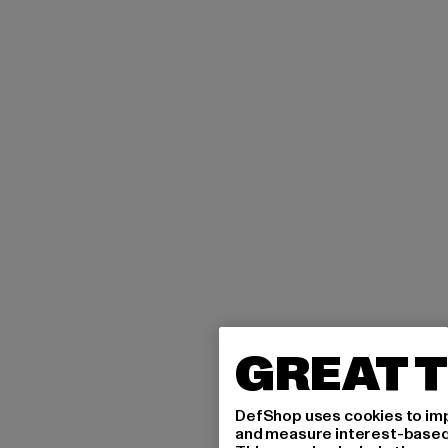
GREAT T
DefShop uses cookies to imp
and measure interest-based c