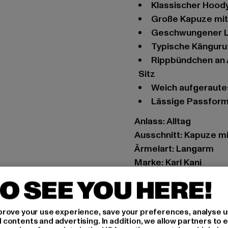
Klassischer Hoody
Große Kapuze mi
Geschwungener L
Typische Kängur
Rippbündchen an Arm- und Hüftabschluss sorgen für einen festen
Sitz
Weich aufgeraute
Lässige Passfor
Anlass: Alltag
Ausschnitt: Kapuze m
Ärmelart: Langarm
Marke: Karl Kani
Kat.: Sweat & Fleece 
O SEE YOU HERE!
Farbe: grün
Hersteller Farbe: dar
rove your use experience, save your preferences, analyse u
Materialzusammenset
ontents and advertising. In addition, we allow partners to e