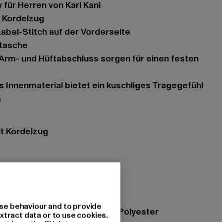
 für Herren von Karl Kani
t Kordelzug
abel-Stitch auf der Vorderseite
utasche
s Innenmaterial bietet ein kuschliges Tragegefühl
m
it Kordelzug
- Hoodies
k green
se behaviour and to provide
zung: 80% Baumwolle, 20% Polyester
xtract data or to use cookies.