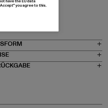
not have the EU data
1
"Accept" you agree to this.
les Agency GmbH & Co. KG |
sagency.com
1063 Köln | DE
& PASSFORM
ISE
 RÜCKGABE