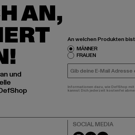
H AN,
IERT
An welchen Produkten bist
N!
MÄNNER
FRAUEN
E-MAIL
 an und
elle
Informationen dazu, wie DefShop mit 
 DefShop
kannst Dich jederzeit kostenfei abme