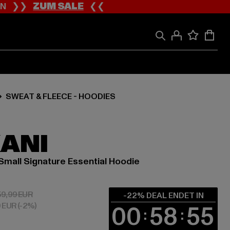
ION ❯❯
ZUM SALE
❮❮
SWEAT & FLEECE - HOODIES
KANI
mall Signature Essential Hoodie
 46,79 EUR
Aktionspreis: 59,99 EUR
59,99 EUR
-22% DEAL ENDET IN
9 EUR
(-2%)
00
58
54