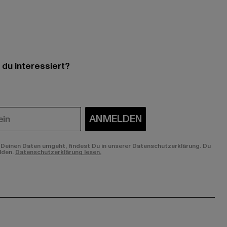
 du interessiert?
ANMELDEN
Deinen Daten umgeht, findest Du in unserer Datenschutzerklärung. Du
lden.
Datenschutzerklärung lesen.