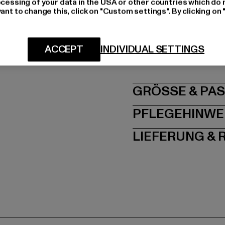
ocessing of your data in the USA or other countries which do 
Art.Nr: 6028439-0378
ant to change this, click on "Custom settings". By clicking on 
Hersteller: Urban Sty
agentur@urbanstyle
ACCEPT
INDIVIDUAL SETTINGS
Schanzenstraße 41 | 5
GRÖSSE 
PFLEGEHINWE
LIEFERUNG &