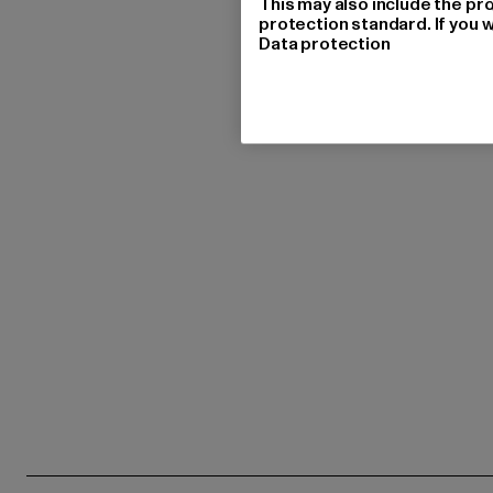
This may also include the pr
protection standard. If you w
Data protection