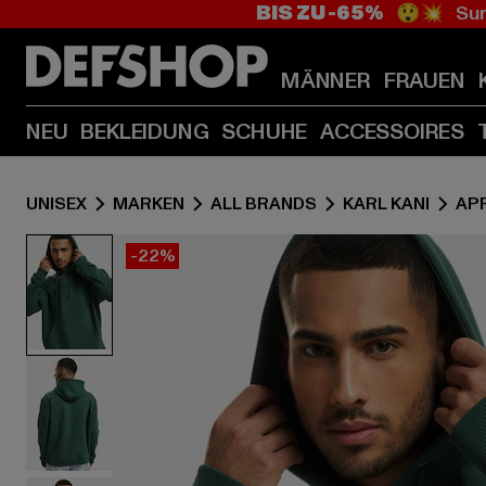
BIS ZU -65%
😲💥 Sum
MÄNNER
FRAUEN
NEU
BEKLEIDUNG
SCHUHE
ACCESSOIRES
UNISEX
MARKEN
ALL BRANDS
KARL KANI
AP
-22%