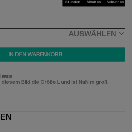
Stunden
Minuten
Sekunden
AUSWÄHLEN
IN DEN WARENKORB
l aus
 diesem Bild die Größe L und ist NaN m groß.
NEN