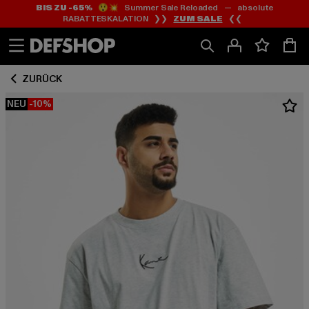
BIS ZU -65%
😲💥 Summer Sale Reloaded — absolute
Zum
Zum
RABATTESKALATION ❯❯
ZUM SALE
❮❮
Inhalt
Fußzeile
springen
springen
ZURÜCK
NEU
-10%