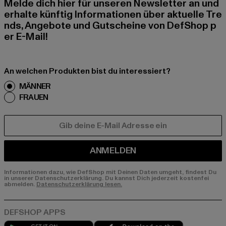
Melde dich hier für unseren Newsletter an und
erhalte künftig Informationen über aktuelle Tre
nds, Angebote und Gutscheine von DefShop p
er E-Mail!
An welchen Produkten bist du interessiert?
MÄNNER
FRAUEN
E-MAIL
ANMELDEN
Informationen dazu, wie DefShop mit Deinen Daten umgeht, findest Du
in unserer Datenschutzerklärung. Du kannst Dich jederzeit kostenfei
abmelden.
Datenschutzerklärung lesen.