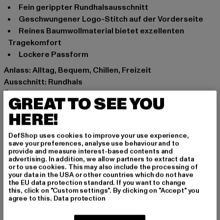
fein gerippter Rundhalsausschnitt
geschwungener Logo-Stitch auf der Vorderseite
reines Baumwollmaterial bietet exzellenten
Tragekomfort
lockere Passform
Anlass: Alltag, Bequem, Chillen, Freizeit
Ausschnitt: Rundhals
Ärmelart: Kurzarm
GREAT TO SEE YOU
Marke: Karl Kani
HERE!
Kat.: T-Shirts
Farbe: grau
DefShop uses cookies to improve your use experience,
Hersteller Farbe: ash grey
save your preferences, analyse use behaviour and to
provide and measure interest-based contents and
Materialzusammensetzung: 95% Baumwolle, 5%
advertising. In addition, we allow partners to extract data
Elasthan
or to use cookies. This may also include the processing of
your data in the USA or other countries which do not have
Art.Nr: 6069552-02289
the EU data protection standard. If you want to change
this, click on "Custom settings". By clicking on "Accept" you
agree to this.
Data protection
Hersteller: Urban Styles Agency GmbH & Co. KG |
agentur@urbanstylesagency.com