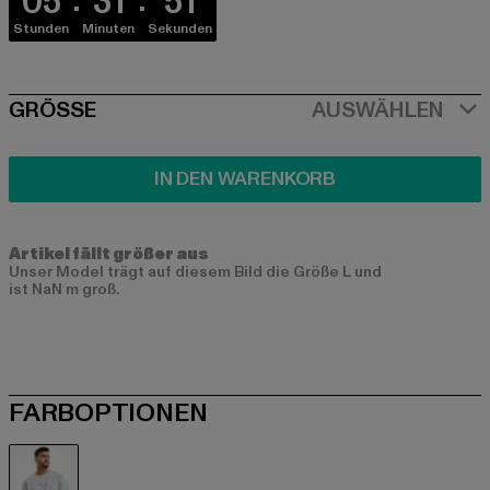
05
31
51
Stunden
Minuten
Sekunden
SIZE
GRÖSSE
AUSWÄHLEN
IN DEN WARENKORB
Artikel fällt größer aus
Unser Model trägt auf diesem Bild die Größe L und
ist NaN m groß.
FARBOPTIONEN