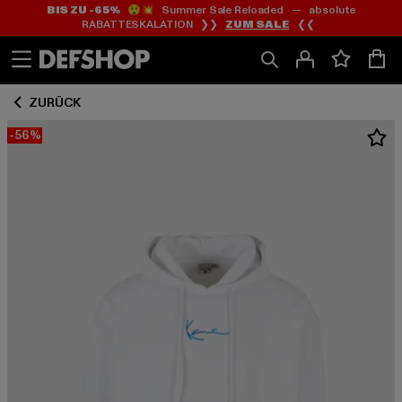
BIS ZU -65%
😲💥 Summer Sale Reloaded — absolute
Zum
Zum
RABATTESKALATION ❯❯
ZUM SALE
❮❮
Inhalt
Fußzeile
springen
springen
ZURÜCK
-56%