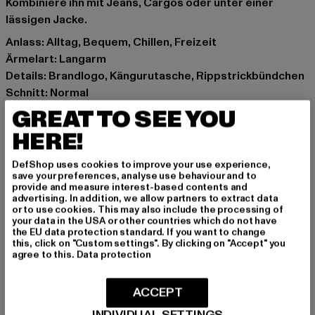
Kombiniere ihn mit Jeans, Cargos oder unter einer
lässigen Jacke.
Anlass: Alltag, Bequem, Chillen, Freizeit
Ärmelart: Langarm
Details: Brandlogo, Kängurutasche, Rippstrickbündchen
Schnitt: Normal
Marke: Karl Kani
GREAT TO SEE YOU
Kat.: Sweat & Fleece - Hoodies
HERE!
Farbe: weiß
Hersteller Farbe: white
DefShop uses cookies to improve your use experience,
save your preferences, analyse use behaviour and to
Materialzusammensetzung: 100% Baumwolle
provide and measure interest-based contents and
Art.Nr: 6028018-00220
advertising. In addition, we allow partners to extract data
or to use cookies. This may also include the processing of
your data in the USA or other countries which do not have
Hersteller: Urban Styles Agency GmbH & Co. KG |
the EU data protection standard. If you want to change
this, click on "Custom settings". By clicking on "Accept" you
agentur@urbanstylesagency.com
agree to this.
Data protection
Schanzenstraße 41 | 51063 Köln | DE
ACCEPT
GRÖSSE & PASSFORM