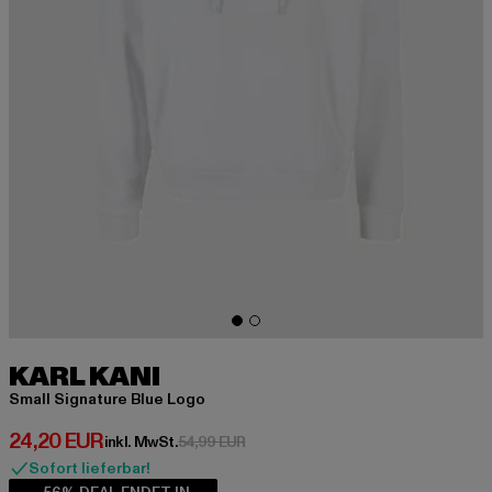
KARL KANI
Small Signature Blue Logo
Derzeitiger Preis: 24,20 EUR
24,20 EUR
Aktionspreis: 54,99 EUR
inkl. MwSt.
54,99 EUR
Sofort lieferbar!