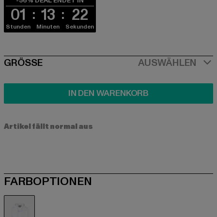
-56% DEAL ENDET IN
01
13
21
Stunden
Minuten
Sekunden
SIZE
GRÖSSE
AUSWÄHLEN
IN DEN WARENKORB
Artikel fällt normal aus
FARBOPTIONEN