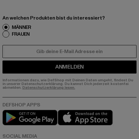
An welchen Produkten bist du interessiert?
MÄNNER
FRAUEN
E-MAIL
ANMELDEN
Informationen dazu, wie DefShop mit Deinen Daten umgeht, findest Du
in unserer Datenschutzerklärung. Du kannst Dich jederzeit kostenfei
abmelden.
Datenschutzerklärung lesen.
Play market
App store