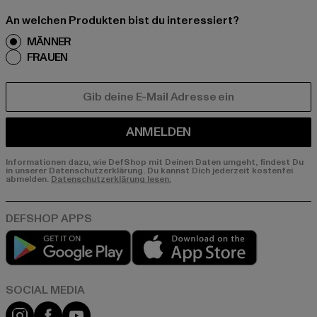
An welchen Produkten bist du interessiert?
MÄNNER
FRAUEN
E-MAIL
ANMELDEN
Informationen dazu, wie DefShop mit Deinen Daten umgeht, findest Du
in unserer Datenschutzerklärung. Du kannst Dich jederzeit kostenfei
abmelden.
Datenschutzerklärung lesen.
Play market
App store
Instagram
Facebook
YouTube