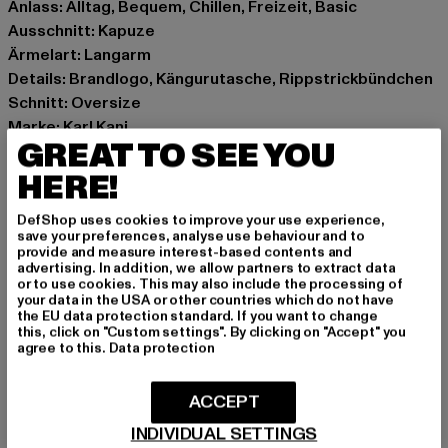
Anlass: Alltag, Bequem, Chillen, Freizeit, Basic
Ausschnitt: Kapuze
Ärmelart: Langarm
Details: Brandlogo, Kängurutasche, Rippstrickbündchen
Schnitt: Oversize
Marke: Karl Kani
GREAT TO SEE YOU
Kat.: Sweat & Fleece - Hoodies
Farbe: blau
HERE!
Hersteller Farbe: blue
DefShop uses cookies to improve your use experience,
Materialzusammensetzung: 100% Baumwolle
save your preferences, analyse use behaviour and to
Art.Nr: 60210193-00064
provide and measure interest-based contents and
advertising. In addition, we allow partners to extract data
or to use cookies. This may also include the processing of
Hersteller: Urban Styles Agency GmbH & Co. KG |
your data in the USA or other countries which do not have
the EU data protection standard. If you want to change
agentur@urbanstylesagency.com
this, click on "Custom settings". By clicking on "Accept" you
Schanzenstraße 41 | 51063 Köln | DE
agree to this.
Data protection
ACCEPT
GRÖSSE & PASSFORM
INDIVIDUAL SETTINGS