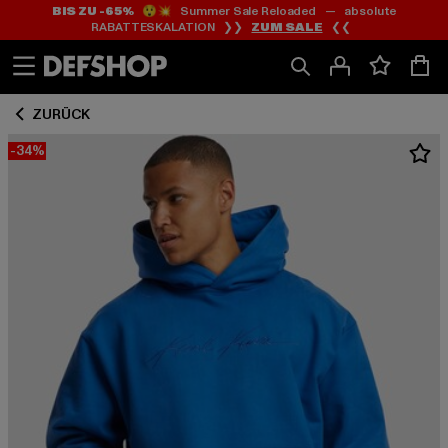
BIS ZU -65%
😲💥 Summer Sale Reloaded — absolute
Zum
Zum
RABATTESKALATION ❯❯
ZUM SALE
❮❮
Inhalt
Fußzeile
springen
springen
ZURÜCK
-34%