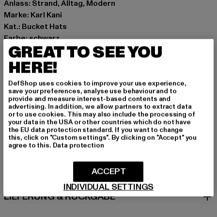
Anlass: Strand, Alltag, Modern
Marke: Karl Kani
Kat.: Bucket Hats
Farbe: schwarz
GREAT TO SEE YOU
Hersteller Farbe: black
Materialzusammensetzung: 100% Polyester
HERE!
Art.Nr: 7115214-00007
DefShop uses cookies to improve your use experience,
save your preferences, analyse use behaviour and to
Hersteller: Urban Styles Agency GmbH & Co. KG |
provide and measure interest-based contents and
advertising. In addition, we allow partners to extract data
agentur@urbanstylesagency.com
or to use cookies. This may also include the processing of
Schanzenstraße 41 | 51063 Köln | DE
your data in the USA or other countries which do not have
the EU data protection standard. If you want to change
this, click on "Custom settings". By clicking on "Accept" you
agree to this.
Data protection
GRÖSSE & PASSFORM
ACCEPT
PFLEGEHINWEISE
INDIVIDUAL SETTINGS
LIEFERUNG & RÜCKGABE