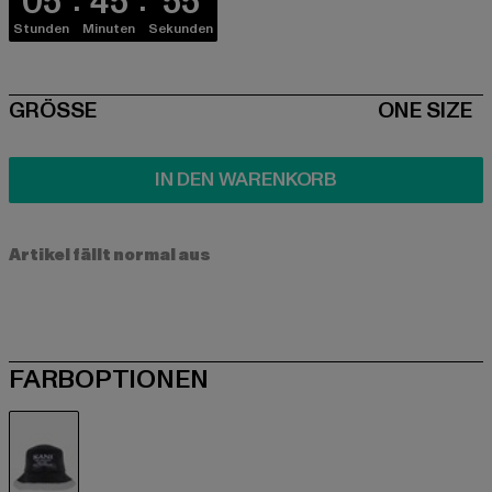
05
45
55
Stunden
Minuten
Sekunden
SIZE
GRÖSSE
ONE SIZE
IN DEN WARENKORB
Artikel fällt normal aus
FARBOPTIONEN