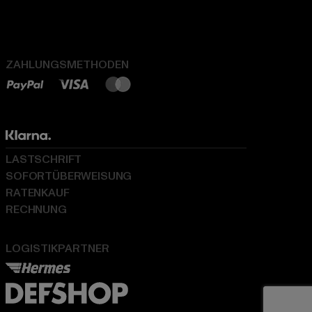
ZAHLUNGSMETHODEN
LASTSCHRIFT
SOFORTÜBERWEISUNG
RATENKAUF
RECHNUNG
LOGISTIKPARTNER