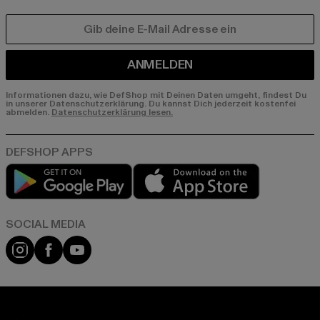
E-MAIL
ANMELDEN
Informationen dazu, wie DefShop mit Deinen Daten umgeht, findest Du
in unserer Datenschutzerklärung. Du kannst Dich jederzeit kostenfei
abmelden.
Datenschutzerklärung lesen.
Play market
App store
Instagram
Facebook
YouTube