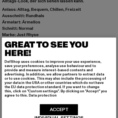
Alltags-Look, der sich sehen lassen kann.
Anlass: Alltag, Bequem, Chillen, Freizeit
Ausschnitt: Rundhals
Ärmelart: Ärmellos
Schnitt: Normal
Marke: Just Rhyse
Kat.: Tanks & Camis
GREAT TO SEE YOU
Farbe: rot, grün
HERE!
Hersteller Farbe: green colored
Materialzusammensetzung: 50% Baumwolle, 50%
DefShop uses cookies to improve your use experience,
save your preferences, analyse use behaviour and to
Polyester
provide and measure interest-based contents and
Art.Nr: JRTT251COL-10103
advertising. In addition, we allow partners to extract data
or to use cookies. This may also include the processing of
your data in the USA or other countries which do not have
Hersteller: TB International GmbH |
info@tbint.de
the EU data protection standard. If you want to change
this, click on "Custom settings". By clicking on "Accept" you
Dr.-Robert-Murjahn-Straße 7 | 64372 Ober-Ramstadt |
agree to this.
Data protection
DE
ACCEPT
GRÖSSE & PASSFORM