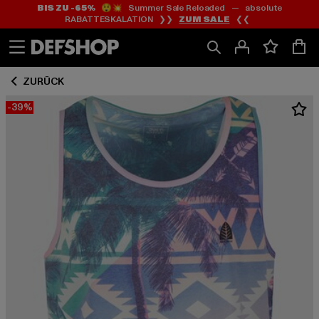
BIS ZU -65%
😲💥 Summer Sale Reloaded — absolute
Zum
Zum
RABATTESKALATION ❯❯
ZUM SALE
❮❮
Inhalt
Fußzeile
springen
springen
ZURÜCK
-39%