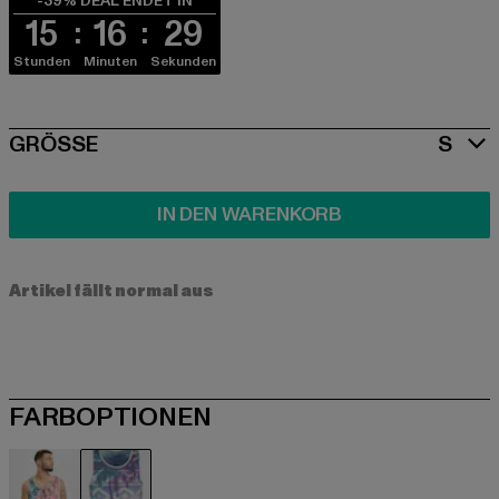
-39% DEAL ENDET IN
15
16
29
Stunden
Minuten
Sekunden
SIZE
GRÖSSE
S
IN DEN WARENKORB
Artikel fällt normal aus
FARBOPTIONEN