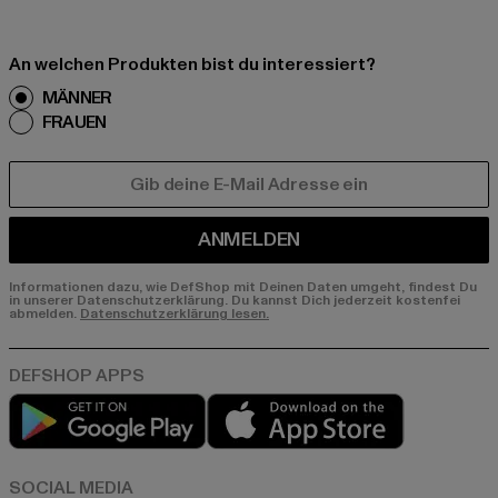
An welchen Produkten bist du interessiert?
MÄNNER
FRAUEN
E-MAIL
ANMELDEN
Informationen dazu, wie DefShop mit Deinen Daten umgeht, findest Du
in unserer Datenschutzerklärung. Du kannst Dich jederzeit kostenfei
abmelden.
Datenschutzerklärung lesen.
Play market
App store