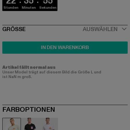
22
35
54
Stunden
Minuten
Sekunden
SIZE
GRÖSSE
AUSWÄHLEN
IN DEN WARENKORB
Artikel fällt normal aus
Unser Model trägt auf diesem Bild die Größe L und
ist NaN m groß.
FARBOPTIONEN