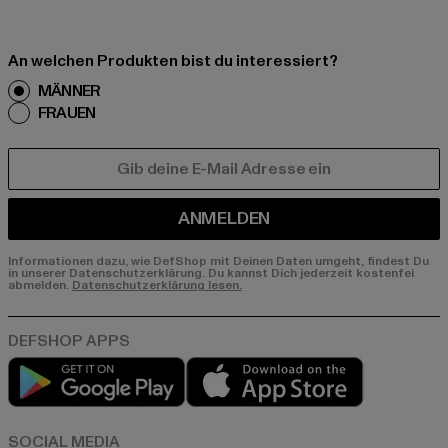
An welchen Produkten bist du interessiert?
MÄNNER
FRAUEN
E-MAIL
ANMELDEN
Informationen dazu, wie DefShop mit Deinen Daten umgeht, findest Du
in unserer Datenschutzerklärung. Du kannst Dich jederzeit kostenfei
abmelden.
Datenschutzerklärung lesen.
Play market
App store