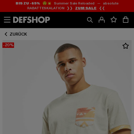
BIS ZU -65%
😲💥 Summer Sale Reloaded — absolute
Zum
Zum
RABATTESKALATION ❯❯
ZUM SALE
❮❮
Inhalt
Fußzeile
springen
springen
ZURÜCK
-20%