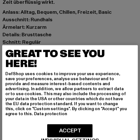
Zeit überflüssig wirkt.
Anlass: Alltag, Bequem, Chillen, Freizeit, Basic
Ausschnitt: Rundhals
Ärmelart: Kurzarm
Details: Brusttasche
Schnitt: Regulär
Marke: Just Rhyse
GREAT TO SEE YOU
Kat.: T-Shirts
HERE!
Farbe: beige
Hersteller Farbe: offwhite
DefShop uses cookies to improve your use experience,
save your preferences, analyse use behaviour and to
Materialzusammensetzung: 100% Baumwolle
provide and measure interest-based contents and
Art.Nr: JRTS632-00555
advertising. In addition, we allow partners to extract data
or to use cookies. This may also include the processing of
your data in the USA or other countries which do not have
Hersteller: TB International GmbH |
info@tbint.de
the EU data protection standard. If you want to change
this, click on "Custom settings". By clicking on "Accept" you
Dr.-Robert-Murjahn-Straße 7 | 64372 Ober-Ramstadt |
agree to this.
Data protection
DE
ACCEPT
GRÖSSE & PASSFORM