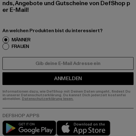
nds, Angebote und Gutscheine von DefShop p
er E-Mail!
An welchen Produkten bist du interessiert?
MÄNNER
FRAUEN
E-MAIL
ANMELDEN
Informationen dazu, wie DefShop mit Deinen Daten umgeht, findest Du
in unserer Datenschutzerklärung. Du kannst Dich jederzeit kostenfei
abmelden.
Datenschutzerklärung lesen.
Play market
App store