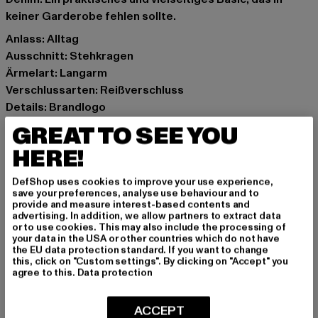
keiner Garderobe fehlen sollte.
Anlass: Alltag
Ausschnitt: Stehkragen
Ärmelart: Langarm
Verschlussarten: Reißverschluss
Details: Brandlogo
Schnitt: Regulär
GREAT TO SEE YOU
Marke: Jack and Jones
HERE!
Kat.: Übergangsjacken
Farbe: schwarz
DefShop uses cookies to improve your use experience,
Hersteller Farbe: black/black/overlay
save your preferences, analyse use behaviour and to
provide and measure interest-based contents and
Materialzusammensetzung: 100% Polyester
advertising. In addition, we allow partners to extract data
Art.Nr: 12261975-19886
or to use cookies. This may also include the processing of
your data in the USA or other countries which do not have
the EU data protection standard. If you want to change
Hersteller: Bestseller Textilhandels GmbH |
this, click on "Custom settings". By clicking on "Accept" you
agree to this.
Data protection
info@bestseller.com
Schöneberger Straße 15 | 10963 Berlin | DE
ACCEPT