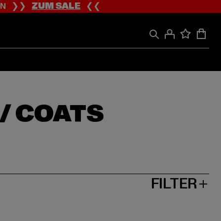
ION ❯❯
ZUM SALE
❮❮
 / COATS
FILTER