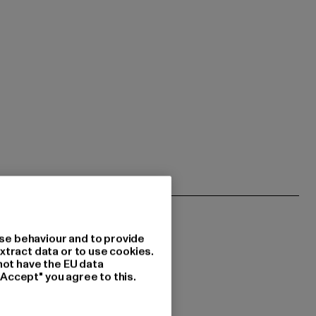
se behaviour and to provide
xtract data or to use cookies.
not have the EU data
"Accept" you agree to this.
 du interessiert?