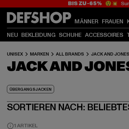
BIS ZU -65%
😲💥 Sum
MÄNNER
FRAUEN
NEU
BEKLEIDUNG
SCHUHE
ACCESSOIRES
UNISEX
MARKEN
ALL BRANDS
JACK AND JONE
JACK AND JONES
ÜBERGANGSJACKEN
SORTIEREN NACH:
BELIEBTE
1 ARTIKEL