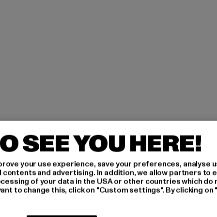
O SEE YOU HERE!
H AN,
rove your use experience, save your preferences, analyse u
ontents and advertising. In addition, we allow partners to e
IERT
ocessing of your data in the USA or other countries which do 
ant to change this, click on "Custom settings". By clicking on 
An welchen Produkten bist