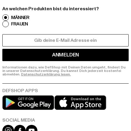
An welchen Produkten bist du interessiert?
MÄNNER
FRAUEN
E-MAIL
ANMELDEN
Informationen dazu, wie DefShop mit Deinen Daten umgeht, findest Du
in unserer Datenschutzerklärung. Du kannst Dich jederzeit kostenfei
abmelden.
Datenschutzerklärung lesen.
Play market
App store
Instagram
Facebook
YouTube