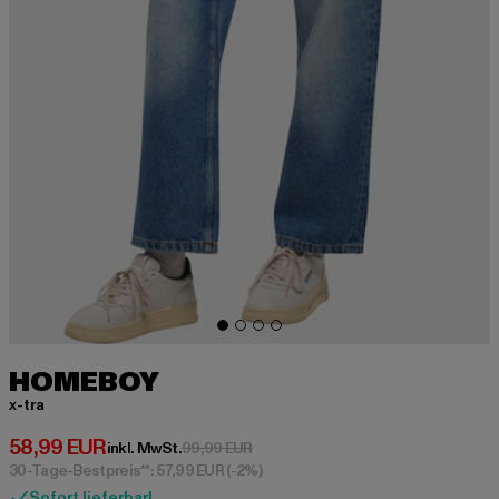
HOMEBOY
x-tra
Derzeitiger Preis: 58,99 EUR
58,99 EUR
Aktionspreis: 99,99 EUR
inkl. MwSt.
99,99 EUR
30-Tage-Bestpreis**: 57,99 EUR
(-2%)
Sofort lieferbar!