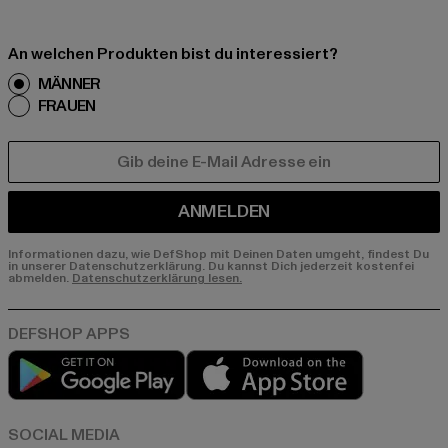
An welchen Produkten bist du interessiert?
MÄNNER
FRAUEN
E-MAIL
ANMELDEN
Informationen dazu, wie DefShop mit Deinen Daten umgeht, findest Du
in unserer Datenschutzerklärung. Du kannst Dich jederzeit kostenfei
abmelden.
Datenschutzerklärung lesen.
Play market
App store