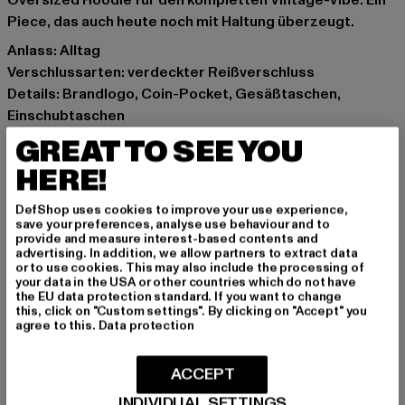
Oversized Hoodie für den kompletten Vintage-Vibe. Ein
Piece, das auch heute noch mit Haltung überzeugt.
Anlass: Alltag
Verschlussarten: verdeckter Reißverschluss
Details: Brandlogo, Coin-Pocket, Gesäßtaschen,
Einschubtaschen
Schnitt: Baggy
GREAT TO SEE YOU
Marke: Homeboy
HERE!
Kat.: Baggys
Farbe: blau
DefShop uses cookies to improve your use experience,
Hersteller Farbe: vintage blue
save your preferences, analyse use behaviour and to
provide and measure interest-based contents and
Materialzusammensetzung: 100% Baumwolle
advertising. In addition, we allow partners to extract data
Art.Nr: 01PA0386-07157
or to use cookies. This may also include the processing of
your data in the USA or other countries which do not have
the EU data protection standard. If you want to change
Hersteller: License to Thrill GmbH |
service@homeboy.eu
this, click on "Custom settings". By clicking on "Accept" you
agree to this.
Data protection
Max-Planck-Straße 2 | 63150 Heusenstamm | DE
ACCEPT
GRÖSSE & PASSFORM
INDIVIDUAL SETTINGS