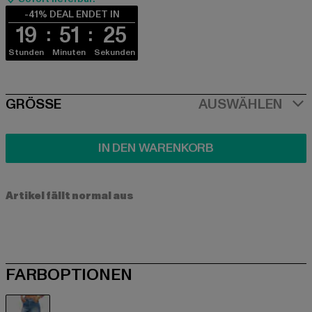
-41% DEAL ENDET IN
19
51
25
Stunden
Minuten
Sekunden
SIZE
GRÖSSE
AUSWÄHLEN
IN DEN WARENKORB
Artikel fällt normal aus
FARBOPTIONEN