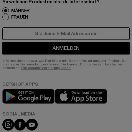
An welchen Produkten bist du interessiert?
MÄNNER
FRAUEN
E-MAIL
ANMELDEN
Informationen dazu, wie DefShop mit Deinen Daten umgeht, findest Du
in unserer Datenschutzerklärung. Du kannst Dich jederzeit kostenfei
abmelden.
Datenschutzerklärung lesen.
Play market
App store
Instagram
Facebook
YouTube