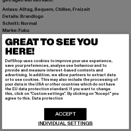
getragen werden kann.
Anlass: Alltag, Bequem, Chillen, Freizeit
Details: Brandlogo
Schnitt: Normal
Marke: Fubu
Kat.: T-Shirts
GREAT TO SEE YOU
Farbe: blau
HERE!
Hersteller Farbe: navy/red/white
Materialzusammensetzung: 100% Polyester
DefShop uses cookies to improve your use experience,
Art.Nr: 6035373-02034
save your preferences, analyse use behaviour and to
provide and measure interest-based contents and
advertising. In addition, we allow partners to extract data
Hersteller: Urban Styles Agency GmbH & Co. KG |
or to use cookies. This may also include the processing of
your data in the USA or other countries which do not have
agentur@urbanstylesagency.com
the EU data protection standard. If you want to change
Schanzenstraße 41 | 51063 Köln | DE
this, click on "Custom settings". By clicking on "Accept" you
agree to this.
Data protection
GRÖSSE & PASSFORM
ACCEPT
INDIVIDUAL SETTINGS
PFLEGEHINWEISE