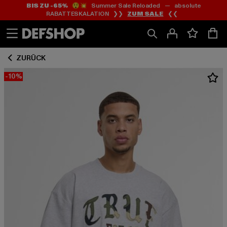
BIS ZU -65%
😲💥 Summer Sale Reloaded — absolute
Zum
Zum
RABATTESKALATION ❯❯
ZUM SALE
❮❮
Inhalt
Fußzeile
springen
springen
ZURÜCK
-10%