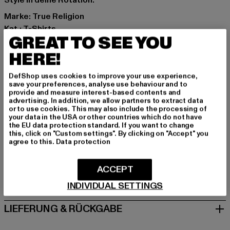
Style in deine Rotation.
Marke: True Religion
Kat.: T-Shirts
GREAT TO SEE YOU
Farbe: grau
Hersteller Farbe: grey
HERE!
Materialzusammensetzung: 100% Baumwolle
DefShop uses cookies to improve your use experience,
Art.Nr: TR109912-00111
save your preferences, analyse use behaviour and to
provide and measure interest-based contents and
advertising. In addition, we allow partners to extract data
Hersteller: True Religion Brand Jeans Germany GmbH |
or to use cookies. This may also include the processing of
vertrieb@unifafashion.com
your data in the USA or other countries which do not have
the EU data protection standard. If you want to change
Großenbaumer Weg 11 | 40472 Düsseldorf | DE
this, click on "Custom settings". By clicking on "Accept" you
agree to this.
Data protection
GRÖSSE & PASSFORM
ACCEPT
PFLEGEHINWEISE
INDIVIDUAL SETTINGS
LIEFERUNG & RÜCKGABE