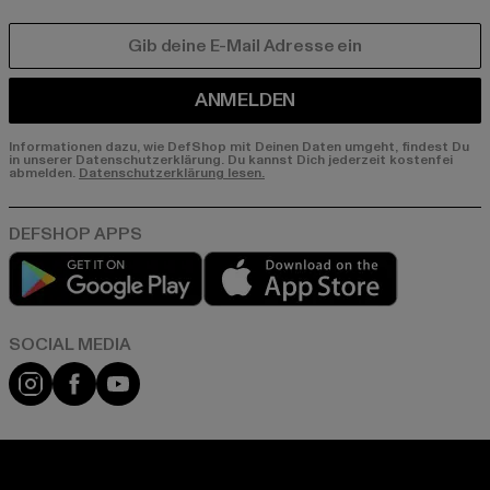
E-MAIL
ANMELDEN
Informationen dazu, wie DefShop mit Deinen Daten umgeht, findest Du
in unserer Datenschutzerklärung. Du kannst Dich jederzeit kostenfei
abmelden.
Datenschutzerklärung lesen.
Play market
App store
Instagram
Facebook
YouTube