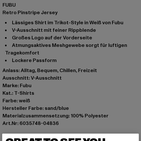
FUBU
Retro Pinstripe Jersey
Lässiges Shirt im Trikot-Style in Weiß von Fubu
V-Ausschnitt mit feiner Rippblende
Großes Logo auf der Vorderseite
Atmungsaktives Meshgewebe sorgt für luftigen
Tragekomfort
Lockere Passform
Anlass: Alltag, Bequem, Chillen, Freizeit
Ausschnitt: V-Ausschnitt
Marke: Fubu
Kat.: T-Shirts
Farbe: weiß
Hersteller Farbe: sand/blue
Materialzusammensetzung: 100% Polyester
Art.Nr: 6035748-04836
Hersteller: Urban Styles Agency GmbH & Co. KG |