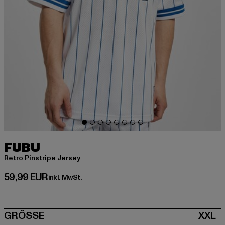
FUBU
Retro Pinstripe Jersey
Derzeitiger Preis: 59,99 EUR
59,99 EUR
inkl. MwSt.
SIZE
GRÖSSE
XXL