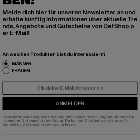
BEN!
Melde dich hier für unseren Newsletter an und
erhalte künftig Informationen über aktuelle Tre
nds, Angebote und Gutscheine von DefShop p
er E-Mail!
An welchen Produkten bist du interessiert?
MÄNNER
FRAUEN
E-MAIL
ANMELDEN
Informationen dazu, wie DefShop mit Deinen Daten umgeht, findest Du
in unserer Datenschutzerklärung. Du kannst Dich jederzeit kostenfei
abmelden.
Datenschutzerklärung lesen.