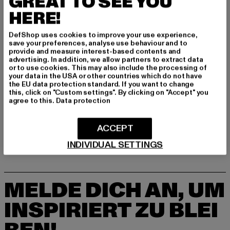
GREAT TO SEE YOU
agentur@urbanstylesagency.com
HERE!
Schanzenstraße 41 | 51063 Köln | DE
DefShop uses cookies to improve your use experience,
save your preferences, analyse use behaviour and to
provide and measure interest-based contents and
GRÖSSE & PASSFORM
advertising. In addition, we allow partners to extract data
or to use cookies. This may also include the processing of
your data in the USA or other countries which do not have
PFLEGEHINWEISE
the EU data protection standard. If you want to change
this, click on "Custom settings". By clicking on "Accept" you
LIEFERUNG & RÜCKGABE
agree to this.
Data protection
ACCEPT
INDIVIDUAL SETTINGS
MELDE DICH AN, UM
INSPIRIERT ZU BLEI