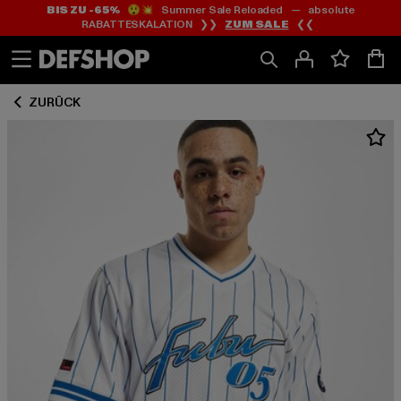
BIS ZU -65%
😲💥 Summer Sale Reloaded — absolute
Zum
Zum
RABATTESKALATION ❯❯
ZUM SALE
❮❮
Inhalt
Fußzeile
springen
springen
ZURÜCK