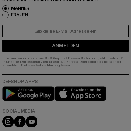
MÄNNER
FRAUEN
E-MAIL
ANMELDEN
Informationen dazu, wie DefShop mit Deinen Daten umgeht, findest Du
in unserer Datenschutzerklärung. Du kannst Dich jederzeit kostenfei
abmelden.
Datenschutzerklärung lesen.
Play market
App store
Instagram
Facebook
YouTube