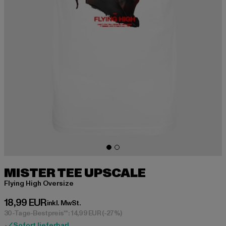
MISTER TEE UPSCALE
Flying High Oversize
Derzeitiger Preis: 18,99 EUR
18,99 EUR
inkl. MwSt.
30-Tage-Bestpreis**: 14,99 EUR
(-27%)
Sofort lieferbar!