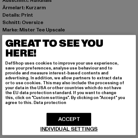
Ausschnitt: Rundhals
Ärmelart: Kurzarm
Details: Print
Schnitt: Oversize
Marke: Mister Tee Upscale
Kat.: T-Shirts
GREAT TO SEE YOU
Farbe: weiß
HERE!
Hersteller Farbe: white
Materialzusammensetzung: 100% Baumwolle
DefShop uses cookies to improve your use experience,
Art.Nr: MT1981-00220
save your preferences, analyse use behaviour and to
provide and measure interest-based contents and
advertising. In addition, we allow partners to extract data
Hersteller: TB International GmbH |
info@tbint.de
or to use cookies. This may also include the processing of
your data in the USA or other countries which do not have
Dr.-Robert-Murjahn-Straße 7 | 64372 Ober-Ramstadt |
the EU data protection standard. If you want to change
DE
this, click on "Custom settings". By clicking on "Accept" you
agree to this.
Data protection
GRÖSSE & PASSFORM
ACCEPT
INDIVIDUAL SETTINGS
PFLEGEHINWEISE