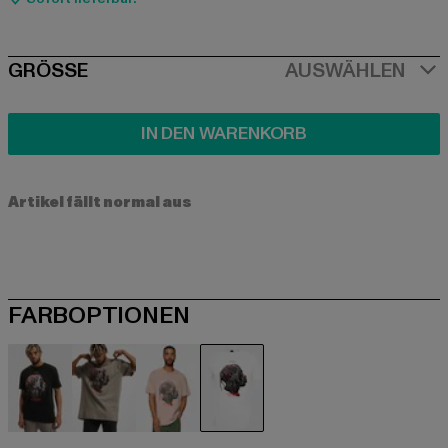
SIZE
GRÖSSE
AUSWÄHLEN
IN DEN WARENKORB
Artikel fällt normal aus
FARBOPTIONEN
schwarz
grau
rosa
weiß