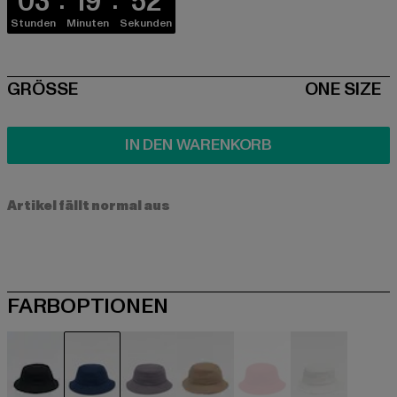
03
19
52
Stunden
Minuten
Sekunden
SIZE
GRÖSSE
ONE SIZE
IN DEN WARENKORB
Artikel fällt normal aus
FARBOPTIONEN