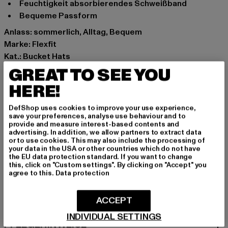
Feuchtigkeit absorbierendes Schweißband
Bequeme Passform
Anlass: sommerlich, Alltag, Bequem
Marke: Flexfit
Kat.: Bucket Hats
Farbe: blau
GREAT TO SEE YOU
Hersteller Farbe: navy
HERE!
Materialzusammensetzung: 98% Baumwolle, 2%
Elasthan
DefShop uses cookies to improve your use experience,
save your preferences, analyse use behaviour and to
Art.Nr: 5003KH-00155
provide and measure interest-based contents and
advertising. In addition, we allow partners to extract data
or to use cookies. This may also include the processing of
Hersteller: TB International GmbH |
info@tbint.de
your data in the USA or other countries which do not have
Dr.-Robert-Murjahn-Straße 7 | 64372 Ober-Ramstadt |
the EU data protection standard. If you want to change
this, click on "Custom settings". By clicking on "Accept" you
DE
agree to this.
Data protection
ACCEPT
GRÖSSE & PASSFORM
INDIVIDUAL SETTINGS
PFLEGEHINWEISE