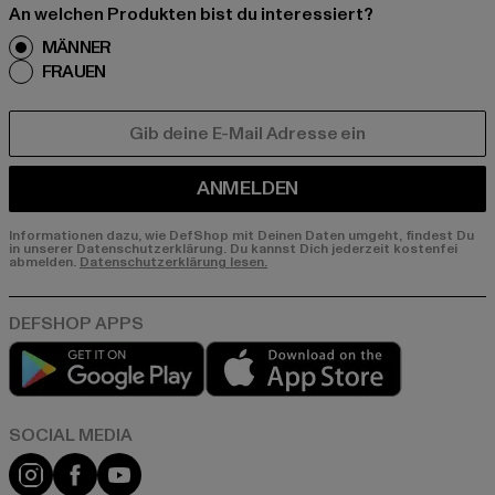
An welchen Produkten bist du interessiert?
MÄNNER
FRAUEN
E-MAIL
ANMELDEN
Informationen dazu, wie DefShop mit Deinen Daten umgeht, findest Du
in unserer Datenschutzerklärung. Du kannst Dich jederzeit kostenfei
abmelden.
Datenschutzerklärung lesen.
Play market
App store
Instagram
Facebook
YouTube