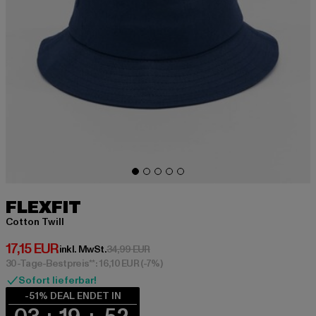
FLEXFIT
Cotton Twill
Derzeitiger Preis: 17,15 EUR
17,15 EUR
Aktionspreis: 34,99 EUR
inkl. MwSt.
34,99 EUR
30-Tage-Bestpreis**: 16,10 EUR
(-7%)
Sofort lieferbar!
-51% DEAL ENDET IN