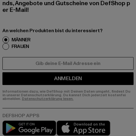
nds, Angebote und Gutscheine von DefShop p
er E-Mail!
An welchen Produkten bist du interessiert?
MÄNNER
FRAUEN
E-MAIL
ANMELDEN
Informationen dazu, wie DefShop mit Deinen Daten umgeht, findest Du
in unserer Datenschutzerklärung. Du kannst Dich jederzeit kostenfei
abmelden.
Datenschutzerklärung lesen.
Play market
App store