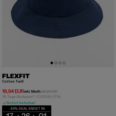
FLEXFIT
Cotton Twill
Derzeitiger Preis: 19,94 EUR
19,94 EUR
Aktionspreis: 34,99 EUR
inkl. MwSt.
34,99 EUR
30-Tage-Bestpreis**: 17,15 EUR
(-17%)
Sofort lieferbar!
-43% DEAL ENDET IN