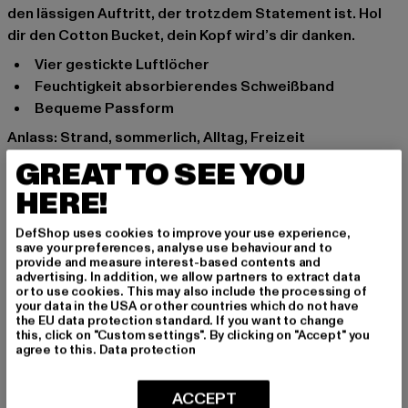
den lässigen Auftritt, der trotzdem Statement ist. Hol
dir den Cotton Bucket, dein Kopf wird’s dir danken.
vier gestickte Luftlöcher
Feuchtigkeit absorbierendes Schweißband
bequeme Passform
Anlass: Strand, sommerlich, Alltag, Freizeit
Marke: Flexfit
GREAT TO SEE YOU
Kat.: Bucket Hats
HERE!
Farbe: blau
Hersteller Farbe: navy
DefShop uses cookies to improve your use experience,
Materialzusammensetzung: 98% Baumwolle, 2%
save your preferences, analyse use behaviour and to
provide and measure interest-based contents and
Elasthan
advertising. In addition, we allow partners to extract data
Art.Nr: 5003-00155
or to use cookies. This may also include the processing of
your data in the USA or other countries which do not have
the EU data protection standard. If you want to change
Hersteller: TB International GmbH |
info@tbint.de
this, click on "Custom settings". By clicking on "Accept" you
agree to this.
Data protection
Dr.-Robert-Murjahn-Straße 7 | 64372 Ober-Ramstadt |
DE
ACCEPT