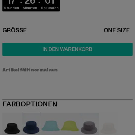
17
26
01
Stunden
Minuten
Sekunden
SIZE
GRÖSSE
ONE SIZE
IN DEN WARENKORB
Artikel fällt normal aus
FARBOPTIONEN