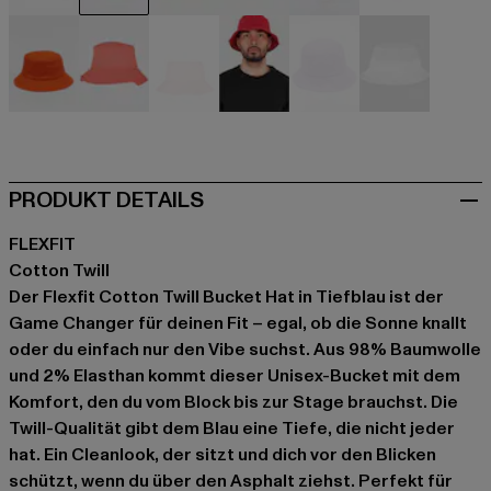
schwarz
blau
blau
grün
grau
khaki
orange
orange
pink
rot
violet
weiß
PRODUKT DETAILS
FLEXFIT
Cotton Twill
Der Flexfit Cotton Twill Bucket Hat in Tiefblau ist der
Game Changer für deinen Fit – egal, ob die Sonne knallt
oder du einfach nur den Vibe suchst. Aus 98% Baumwolle
und 2% Elasthan kommt dieser Unisex-Bucket mit dem
Komfort, den du vom Block bis zur Stage brauchst. Die
Twill-Qualität gibt dem Blau eine Tiefe, die nicht jeder
hat. Ein Cleanlook, der sitzt und dich vor den Blicken
schützt, wenn du über den Asphalt ziehst. Perfekt für