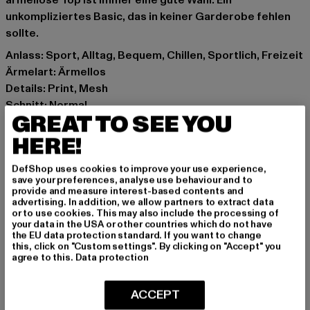
ärmellose Top ist immer eine gute Wahl. Ein
unkompliziertes Basic, das in keiner Garderobe fehlen
sollte.
Anlass: Sport, Alltag, Bequem, Chillen, Sportlich, Freizeit
Ärmelart: Ärmellos
Details: Print, Mesh
Schnitt: Normal
GREAT TO SEE YOU
Marke: Ecko Unltd.
Kat.: Tank Tops
HERE!
Farbe: schwarz, weiß
DefShop uses cookies to improve your use experience,
Hersteller Farbe: bright white/jet black
save your preferences, analyse use behaviour and to
Materialzusammensetzung: 100% Baumwolle
provide and measure interest-based contents and
advertising. In addition, we allow partners to extract data
Art.Nr: ECKOTT1019-21207
or to use cookies. This may also include the processing of
your data in the USA or other countries which do not have
the EU data protection standard. If you want to change
Hersteller: TB International GmbH |
info@tbint.de
this, click on "Custom settings". By clicking on "Accept" you
Dr.-Robert-Murjahn-Straße 7 | 64372 Ober-Ramstadt |
agree to this.
Data protection
DE
ACCEPT