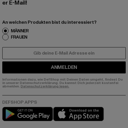
er E-Mail!
An welchen Produkten bist du interessiert?
MÄNNER
FRAUEN
E-MAIL
ANMELDEN
Informationen dazu, wie DefShop mit Deinen Daten umgeht, findest Du
in unserer Datenschutzerklärung. Du kannst Dich jederzeit kostenfei
abmelden.
Datenschutzerklärung lesen.
Play market
App store