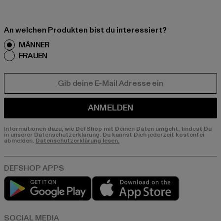
An welchen Produkten bist du interessiert?
MÄNNER
FRAUEN
E-MAIL
ANMELDEN
Informationen dazu, wie DefShop mit Deinen Daten umgeht, findest Du
in unserer Datenschutzerklärung. Du kannst Dich jederzeit kostenfei
abmelden.
Datenschutzerklärung lesen.
Play market
App store