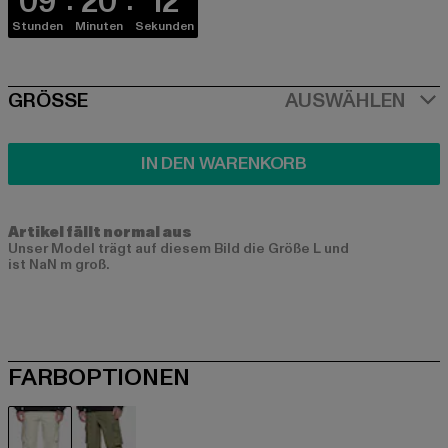
09
20
12
Stunden
Minuten
Sekunden
SIZE
GRÖSSE
AUSWÄHLEN
IN DEN WARENKORB
Artikel fällt normal aus
Unser Model trägt auf diesem Bild die Größe L und
ist NaN m groß.
FARBOPTIONEN