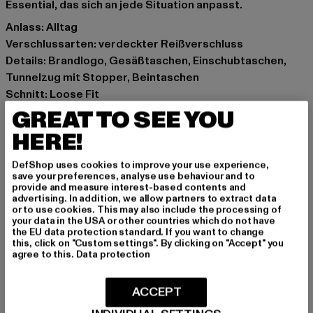
Essential, das sich an jede Situation anpasst.
Anlass: Alltag
Verschlussarten: verdeckter Reißverschluss
Details: Brandlogo, Gesäßtaschen, Einschubtaschen,
Tunnelzug mit Stopper, Beintaschen
Schnitt: Loose Fit
Marke: Dropsize
GREAT TO SEE YOU
Kat.: Cargohosen
HERE!
Farbe: beige
Hersteller Farbe: beige
DefShop uses cookies to improve your use experience,
save your preferences, analyse use behaviour and to
Materialzusammensetzung: 65% Polyester, 35%
provide and measure interest-based contents and
Baumwolle
advertising. In addition, we allow partners to extract data
or to use cookies. This may also include the processing of
Art.Nr: DSCJ005-00003
your data in the USA or other countries which do not have
the EU data protection standard. If you want to change
this, click on "Custom settings". By clicking on "Accept" you
Hersteller: Dropsize GmbH |
management@dropsize.de
agree to this.
Data protection
Motzener Straße 6 | 12277 Berlin | DE
ACCEPT
GRÖSSE & PASSFORM