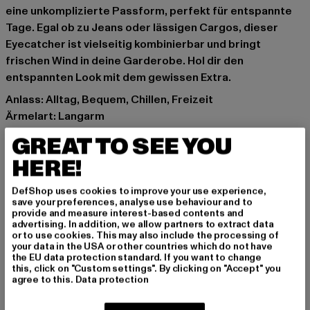
eine unkomplizierte Passform, perfekt für entspannte
Tage. Egal ob zu Jeans oder lässigen Cargos, dieser
Eyecatcher ist vielseitig kombinierbar und bringt
frischen Wind in deine Garderobe. Hol dir den
entspannten Look mit dem gewissen Extra.
Anlass: Alltag, Bequem, Chillen, Freizeit
Ärmelart: Langarm
Details: Brandlogo, Kängurutasche, Rippstrickbündchen
GREAT TO SEE YOU
Schnitt: Normal
HERE!
Marke: Dropsize
Kat.: Hoodies
DefShop uses cookies to improve your use experience,
Farbe: pink
save your preferences, analyse use behaviour and to
provide and measure interest-based contents and
Hersteller Farbe: pink
advertising. In addition, we allow partners to extract data
Materialzusammensetzung: 70% Baumwolle, 30%
or to use cookies. This may also include the processing of
your data in the USA or other countries which do not have
Polyester
the EU data protection standard. If you want to change
Art.Nr: DS-HD-604-00185
this, click on "Custom settings". By clicking on "Accept" you
agree to this.
Data protection
Hersteller: Dropsize GmbH |
management@dropsize.de