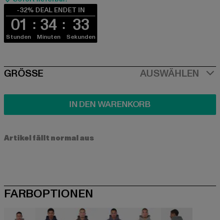
-32% DEAL ENDET IN
01
34
32
Stunden
Minuten
Sekunden
SIZE
GRÖSSE
AUSWÄHLEN
IN DEN WARENKORB
Artikel fällt normal aus
FARBOPTIONEN