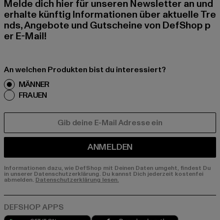
Melde dich hier für unseren Newsletter an und
erhalte künftig Informationen über aktuelle Tre
nds, Angebote und Gutscheine von DefShop p
er E-Mail!
An welchen Produkten bist du interessiert?
MÄNNER
FRAUEN
E-MAIL
ANMELDEN
Informationen dazu, wie DefShop mit Deinen Daten umgeht, findest Du
in unserer Datenschutzerklärung. Du kannst Dich jederzeit kostenfei
abmelden.
Datenschutzerklärung lesen.