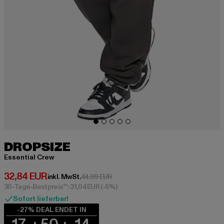
DROPSIZE
Essential Crew
Derzeitiger Preis: 32,84 EUR
32,84 EUR
Aktionspreis: 44,99 EUR
inkl. MwSt.
44,99 EUR
30-Tage-Bestpreis**: 31,04 EUR
(-6%)
Sofort lieferbar!
-27% DEAL ENDET IN