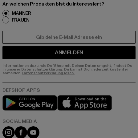
An welchen Produkten bist du interessiert?
MÄNNER
FRAUEN
E-MAIL
ANMELDEN
Informationen dazu, wie DefShop mit Deinen Daten umgeht, findest Du
in unserer Datenschutzerklärung. Du kannst Dich jederzeit kostenfei
abmelden.
Datenschutzerklärung lesen.
Play market
App store
Instagram
Facebook
YouTube