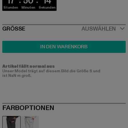
17
50
14
Stunden
Minuten
Sekunden
SIZE
GRÖSSE
AUSWÄHLEN
IN DEN WARENKORB
Artikel fällt normal aus
Unser Model trägt auf diesem Bild die Größe S und
ist NaN m groß.
FARBOPTIONEN