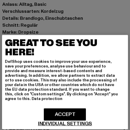
Anlass: Alltag, Basic
Verschlussarten: Kordelzug
Details: Brandlogo, Einschubtaschen
Schnitt: Regulär
Marke: Dropsize
Kat.: Jogginghosen
GREAT TO SEE YOU
Farbe: schwarz
HERE!
Hersteller Farbe: washed black
Materialzusammensetzung: 70% Baumwolle, 30%
DefShop uses cookies to improve your use experience,
save your preferences, analyse use behaviour and to
Polyester
provide and measure interest-based contents and
Art.Nr: DSLSP4-01921
advertising. In addition, we allow partners to extract data
or to use cookies. This may also include the processing of
your data in the USA or other countries which do not have
Hersteller: Dropsize GmbH |
management@dropsize.de
the EU data protection standard. If you want to change
this, click on "Custom settings". By clicking on "Accept" you
Motzener Straße 6 | 12277 Berlin | DE
agree to this.
Data protection
ACCEPT
GRÖSSE & PASSFORM
INDIVIDUAL SETTINGS
PFLEGEHINWEISE