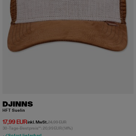
DJINNS
HFT Suelin
Derzeitiger Preis: 17,99 EUR
17,99 EUR
Aktionspreis: 24,99 EUR
inkl. MwSt.
24,99 EUR
30-Tage-Bestpreis**: 20,99 EUR
(14%)
Sofort lieferbar!