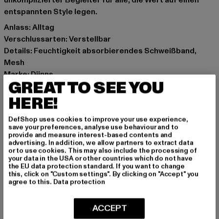
unkomplizierter Begleiter für alle, die Wert auf einen
entspannten Style legen.
Anlass: Alltag
Verschlussarten: Verstellbar
Details: Feuchtigkeit absorbierendes Schweißband,
Mesh
Marke: Djinns
GREAT TO SEE YOU
Kat.: Trucker
Farbe: braun, beige
HERE!
Hersteller Farbe: sand
DefShop uses cookies to improve your use experience,
Materialzusammensetzung: 60% Baumwolle, 40%
save your preferences, analyse use behaviour and to
Polyester
provide and measure interest-based contents and
advertising. In addition, we allow partners to extract data
Art.Nr: 1001793-00208
or to use cookies. This may also include the processing of
your data in the USA or other countries which do not have
the EU data protection standard. If you want to change
Hersteller: Huesken Distribution GmbH & Co. KG |
this, click on "Custom settings". By clicking on "Accept" you
info@djinns-shop.eu
agree to this.
Data protection
Sandstraße 92 | 45473 Mülheim an der Ruhr | DE
ACCEPT