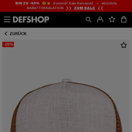
BIS ZU -65%
😲💥 Summer Sale Reloaded — absolute
Zum
Zum
RABATTESKALATION ❯❯
ZUM SALE
❮❮
Inhalt
Fußzeile
springen
springen
ZURÜCK
-28%