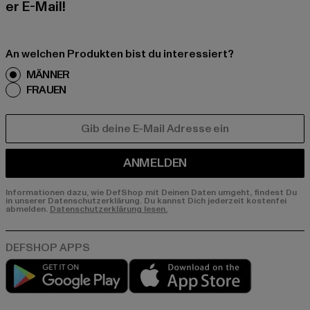
er E-Mail!
An welchen Produkten bist du interessiert?
MÄNNER
FRAUEN
E-MAIL
ANMELDEN
Informationen dazu, wie DefShop mit Deinen Daten umgeht, findest Du
in unserer Datenschutzerklärung. Du kannst Dich jederzeit kostenfei
abmelden.
Datenschutzerklärung lesen.
Play market
App store