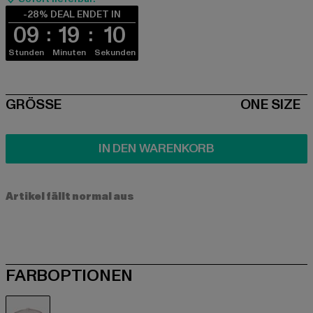
-28% DEAL ENDET IN
09
19
09
Stunden
Minuten
Sekunden
SIZE
GRÖSSE
ONE SIZE
IN DEN WARENKORB
Artikel fällt normal aus
FARBOPTIONEN