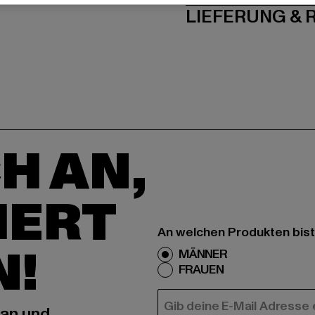
LIEFERUNG &
H AN,
IERT
An welchen Produkten bist
N!
MÄNNER
FRAUEN
E-MAIL
 an und