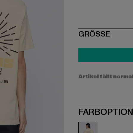
SIZE
GRÖSSE
Artikel fällt norma
FARBOPTIO