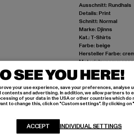
Ausschnitt: Rundhals
Details: Print
Schnitt: Normal
Marke: Djinns
Kat.: T-Shirts
Farbe: beige
Hersteller Farbe: cre
Materialzusammense
O SEE YOU HERE!
Art.Nr: 1005545-0181
Hersteller: Huesken D
rove your use experience, save your preferences, analyse u
ontents and advertising. In addition, we allow partners to e
Sandstraße 92 | 45473
ocessing of your data in the USA or other countries which do 
ant to change this, click on "Custom settings". By clicking on 
GRÖSSE 
ACCEPT
INDIVIDUAL SETTINGS
PFLEGEHINWE