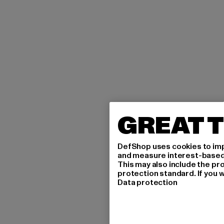
GREAT T
DefShop uses cookies to imp
and measure interest-based c
This may also include the pr
protection standard. If you w
Data protection