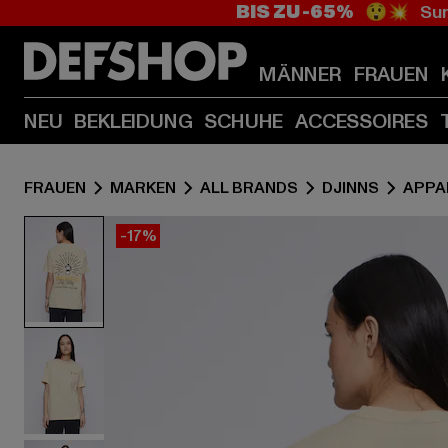
BIS ZU -65%
😲💥 Sum
MÄNNER
FRAUEN
NEU
BEKLEIDUNG
SCHUHE
ACCESSOIRES
FRAUEN
MARKEN
ALL BRANDS
DJINNS
APPA
-17%