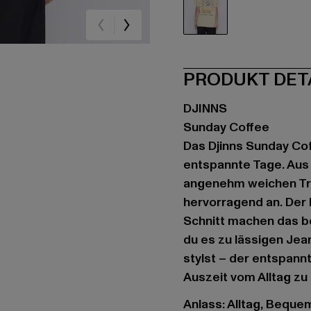
beige
PRODUKT DET
DJINNS
Sunday Coffee
Das Djinns Sunday Coff
entspannte Tage. Aus 
angenehm weichen Tra
hervorragend an. Der
Schnitt machen das bei
du es zu lässigen Je
stylst – der entspannt
Auszeit vom Alltag zu
Anlass: Alltag, Bequem,