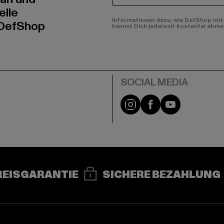
elle
Informationen dazu, wie DefShop mit 
 DefShop
kannst Dich jederzeit kostenfei abme
e
Instagram
Facebook
YouTube
REISGARANTIE
SICHERE BEZAHLUNG