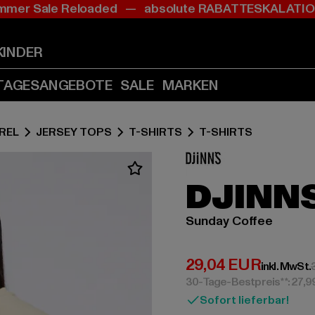
mer Sale Reloaded — absolute RABATTESKALAT
Zum
Zum
Inhalt
Fußzeile
springen
springen
KINDER
(Enter
(Enter
drücken)
drücken)
TAGESANGEBOTE
SALE
MARKEN
REL
JERSEY TOPS
T-SHIRTS
T-SHIRTS
DJINN
Sunday Coffee
Derzeitiger Preis:
29,04 EUR
inkl. MwSt.
30-Tage-Bestpreis**: 27,
Sofort lieferbar!