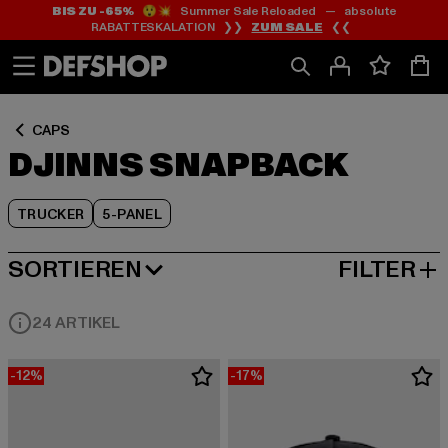
BIS ZU -65%
😲💥 Summer Sale Reloaded — absolute
Zum
Zum
Zum
RABATTESKALATION ❯❯
ZUM SALE
❮❮
Inhalt
Fußzeile
Produktraster
springen
springen
springen
CAPS
DJINNS SNAPBACK
TRUCKER
5-PANEL
SORTIEREN
FILTER
BELIEBTESTE
24 ARTIKEL
-12%
-17%