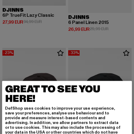
DJINNS
6P TrueFit Lazy Classic
DJINNS
Derzeitiger Preis: 27,99 EUR
Aktionspreis: 34,99 EUR
27,99 EUR
34,99 EUR
6 Panel Linen 2015
Derzeitiger Preis: 26,99 EUR
Aktionspreis:
26,99 EUR
29,99 EUR
-23%
-33%
GREAT TO SEE YOU
HERE!
DefShop uses cookies to improve your use experience,
save your preferences, analyse use behaviour and to
provide and measure interest-based contents and
advertising. In addition, we allow partners to extract data
or to use cookies. This may also include the processing of
your data in the USA or other countries which do not have