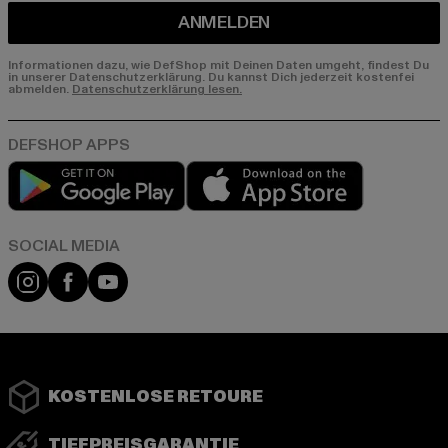
ANMELDEN
Informationen dazu, wie DefShop mit Deinen Daten umgeht, findest Du
in unserer Datenschutzerklärung. Du kannst Dich jederzeit kostenfei
abmelden.
Datenschutzerklärung lesen.
Play market
App store
Instagram
Facebook
YouTube
KOSTENLOSE RETOURE
TIEFPREISGARANTIE