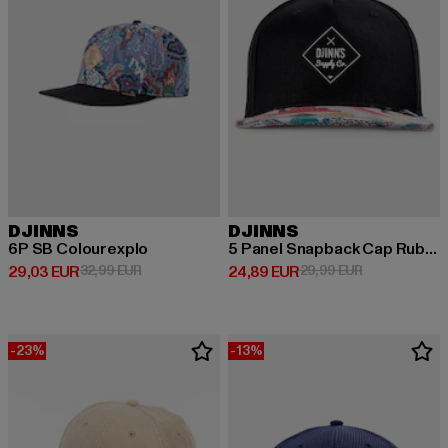
DJINNS
DJINNS
6P SB Colourexplo
5 Panel Snapback Cap Rubber Aztek
Derzeitiger Preis: 29,03 EUR
Aktionspreis: 32,99 EUR
Derzeitiger Preis: 24,89 EUR
Aktionspreis:
29,03 EUR
32,99 EUR
24,89 EUR
29,99 EUR
-23%
-13%