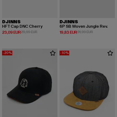
DJINNS
DJINNS
HFT Cap DNC Cherry
6P SB Woven Jungle Rev.
Derzeitiger Preis: 23,09 EUR
Aktionspreis: 29,99 EUR
Derzeitiger Preis: 19,83 EUR
Aktionspreis: 
23,09 EUR
29,99 EUR
19,83 EUR
31,99 EUR
-20%
-10%