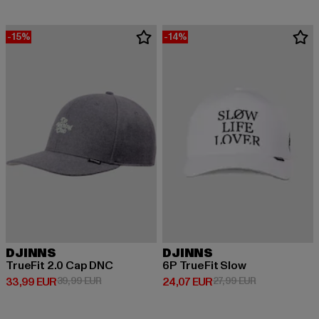
-15%
-14%
DJINNS
DJINNS
TrueFit 2.0 Cap DNC
6P TrueFit Slow
Derzeitiger Preis: 33,99 EUR
Aktionspreis: 39,99 EUR
Derzeitiger Preis: 24,07 EUR
Aktionspreis: 
33,99 EUR
39,99 EUR
24,07 EUR
27,99 EUR