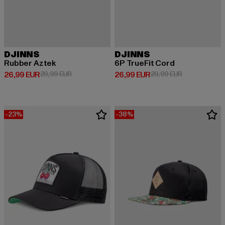
DJINNS
DJINNS
Rubber Aztek
6P TrueFit Cord
Derzeitiger Preis: 26,99 EUR
Aktionspreis: 29,99 EUR
Derzeitiger Preis: 26,99 EUR
Aktionspreis:
26,99 EUR
29,99 EUR
26,99 EUR
29,99 EUR
-23%
-38%