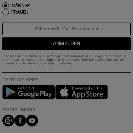
MÄNNER
FRAUEN
E-MAIL
ANMELDEN
Informationen dazu, wie DefShop mit Deinen Daten umgeht, findest Du
in unserer Datenschutzerklärung. Du kannst Dich jederzeit kostenfei
abmelden.
Datenschutzerklärung lesen.
Play market
App store
Instagram
Facebook
YouTube