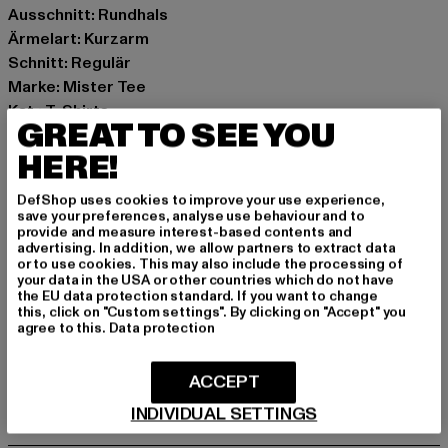
Ausschnitt: Rundhals
Ärmelart: Kurzarm
Schnitt: Regulär
Marke: Mister Tee
Kat.: T-Shirts
GREAT TO SEE YOU
Farbe: weiß
HERE!
Hersteller Farbe: white
Materialzusammensetzung: 100% Baumwolle
DefShop uses cookies to improve your use experience,
Art.Nr: MT2029-00220
save your preferences, analyse use behaviour and to
provide and measure interest-based contents and
advertising. In addition, we allow partners to extract data
Hersteller: TB International GmbH |
info@tbint.de
or to use cookies. This may also include the processing of
Dr.-Robert-Murjahn-Straße 7 | 64372 Ober-Ramstadt |
your data in the USA or other countries which do not have
the EU data protection standard. If you want to change
DE
this, click on "Custom settings". By clicking on "Accept" you
agree to this.
Data protection
GRÖSSE & PASSFORM
ACCEPT
INDIVIDUAL SETTINGS
PFLEGEHINWEISE