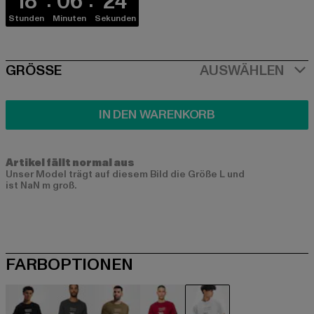
18
06
24
Stunden
Minuten
Sekunden
SIZE
GRÖSSE
AUSWÄHLEN
IN DEN WARENKORB
Artikel fällt normal aus
Unser Model trägt auf diesem Bild die Größe L und
ist NaN m groß.
FARBOPTIONEN