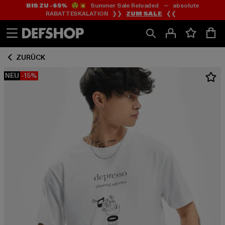
BIS ZU -65%
😲💥 Summer Sale Reloaded — absolute
Zum
Zum
RABATTESKALATION ❯❯
ZUM SALE
❮❮
Inhalt
Fußzeile
springen
springen
ZURÜCK
NEU
-15%