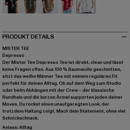
schwarz
grau
olive
rot
weiß
PRODUKT DETAILS
MISTER TEE
Depresso
Der Mister Tee Depresso Tee ist direkt, clean und lässt
keine Fragen offen. Aus 100 % Baumwolle geschnitten,
sitzt das weiße Männer Tee mit seinem regulären Fit
perfekt für deinen Alltag. Ob auf dem Weg zum Studio
oder beim Abhängen mit der Crew – der klassische
Rundhals und die kurzen Ärmel supporten jeden deiner
Moves. Du rockst einen unaufgeregten Look, der
trotzdem Haltung zeigt. Mach dein Statement, ohne viel
Schnickschnack.
Anlass: Alltag