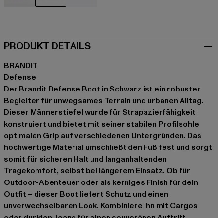
beige
schwarz
olive
PRODUKT DETAILS
BRANDIT
Defense
Der Brandit Defense Boot in Schwarz ist ein robuster
Begleiter für unwegsames Terrain und urbanen Alltag.
Dieser Männerstiefel wurde für Strapazierfähigkeit
konstruiert und bietet mit seiner stabilen Profilsohle
optimalen Grip auf verschiedenen Untergründen. Das
hochwertige Material umschließt den Fuß fest und sorgt
somit für sicheren Halt und langanhaltenden
Tragekomfort, selbst bei längerem Einsatz. Ob für
Outdoor-Abenteuer oder als kerniges Finish für dein
Outfit – dieser Boot liefert Schutz und einen
unverwechselbaren Look. Kombiniere ihn mit Cargos
oder dunklen Jeans für einen souveränen Auftritt.