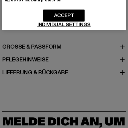
Art.Nr: BD9048-00007
ACCEPT
Hersteller: Brandit Textil GmbH |
info@brandit-wear.com
INDIVIDUAL SETTINGS
Spichernstraße 6a | 50672 Köln | DE
GRÖSSE & PASSFORM
PFLEGEHINWEISE
LIEFERUNG & RÜCKGABE
MELDE DICH AN, UM