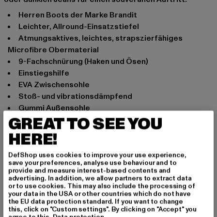
Herren Boots der Marke Brandit
Leichter, Allround-Einsatzstiefel
Atmungsaktives, leichtes, strapszierfähiges
Microfibre Obermaterial
9-Fachschnürung (Haken und Ösen)
Einstiegshilfe
EVA Zwischensohle
Stoß- und vibrationsdämpfend
Gummi Außensohle
GREAT TO SEE YOU
Abriebfest, rutschfest & ölresistent
HERE!
Anlass: Alltag, Freizeit
Schafthöhe: High Top
DefShop uses cookies to improve your use experience,
Marke: Brandit
save your preferences, analyse use behaviour and to
Kat.: Winter Boots
provide and measure interest-based contents and
advertising. In addition, we allow partners to extract data
Farbe: schwarz
or to use cookies. This may also include the processing of
Hersteller Farbe: black
your data in the USA or other countries which do not have
the EU data protection standard. If you want to change
Obermaterial: sonstiges Material, Textil
this, click on "Custom settings". By clicking on "Accept" you
Innenfutter: Textil
agree to this.
Data protection