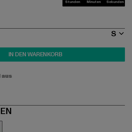
Stunden
Minuten
Sekunden
S
IN DEN WARENKORB
l aus
NEN