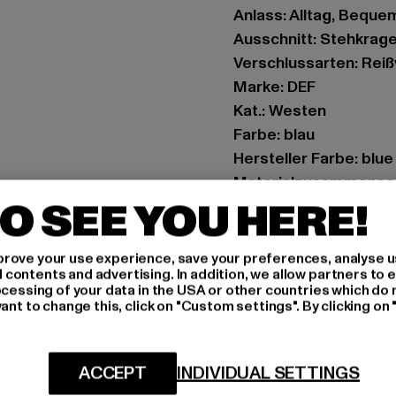
Anlass: Alltag, Beque
Ausschnitt: Stehkrag
Verschlussarten: Rei
Marke: DEF
Kat.: Westen
Farbe: blau
Hersteller Farbe: blue
Materialzusammenset
O SEE YOU HERE!
Art.Nr: DFVE003-000
Hersteller: TB Intern
rove your use experience, save your preferences, analyse u
ontents and advertising. In addition, we allow partners to e
Dr.-Robert-Murjahn-S
ocessing of your data in the USA or other countries which do 
ant to change this, click on "Custom settings". By clicking on 
GRÖSSE 
ACCEPT
INDIVIDUAL SETTINGS
PFLEGEHINWE