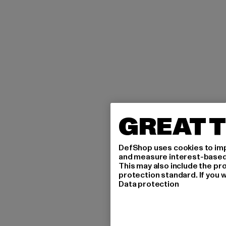
GREAT T
DefShop uses cookies to imp
and measure interest-based c
This may also include the pr
protection standard. If you w
Data protection