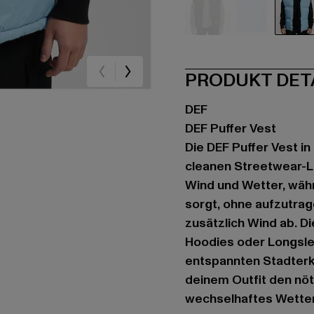
schwarz
blau
bla
PRODUKT DET
DEF
DEF Puffer Vest
Die DEF Puffer Vest in
cleanen Streetwear-Lo
Wind und Wetter, wä
sorgt, ohne aufzutrag
zusätzlich Wind ab. D
Hoodies oder Longsle
entspannten Stadterku
deinem Outfit den nöti
wechselhaftes Wetter