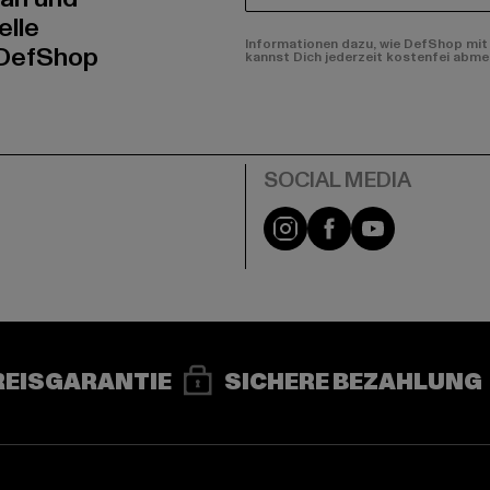
elle
Informationen dazu, wie DefShop mit 
 DefShop
kannst Dich jederzeit kostenfei abme
e
Instagram
Facebook
YouTube
REISGARANTIE
SICHERE BEZAHLUNG