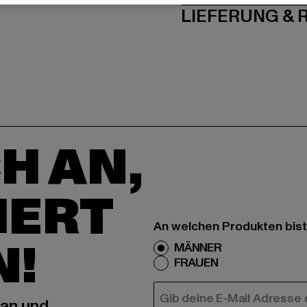
LIEFERUNG &
H AN,
IERT
An welchen Produkten bist
N!
MÄNNER
FRAUEN
E-MAIL
 an und