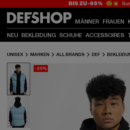
BIS ZU -65%
😲💥 Sum
MÄNNER
FRAUEN
NEU
BEKLEIDUNG
SCHUHE
ACCESSOIRES
UNISEX
MARKEN
ALL BRANDS
DEF
BEKLEIDU
-20%