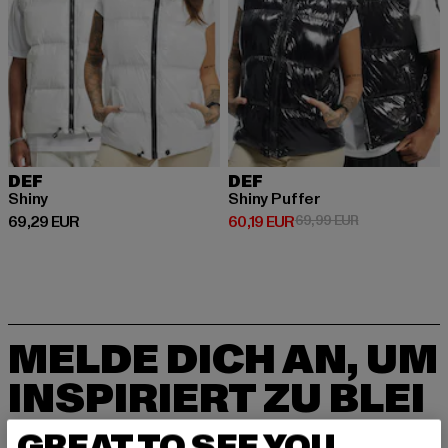
DEF
DEF
Shiny
Shiny Puffer
Derzeitiger Preis: 69,29 EUR
Derzeitiger Preis: 60,19 EUR
Aktionspreis: 
69,29 EUR
60,19 EUR
69,99 EUR
MELDE DICH AN, UM
INSPIRIERT ZU BLEI
BEN!
GREAT TO SEE YOU