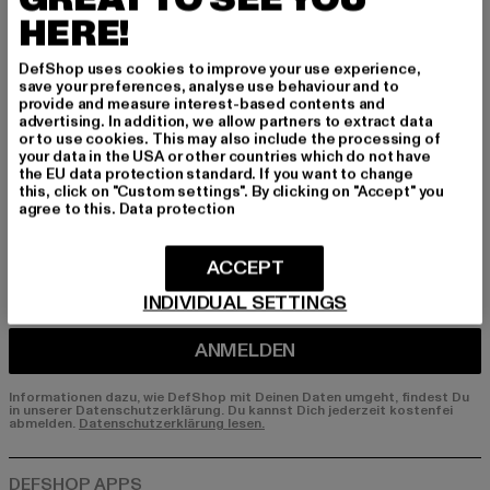
HERE!
Melde dich hier für unseren Newsletter an und
erhalte künftig Informationen über aktuelle Tre
DefShop uses cookies to improve your use experience,
nds, Angebote und Gutscheine von DefShop p
save your preferences, analyse use behaviour and to
er E-Mail!
provide and measure interest-based contents and
advertising. In addition, we allow partners to extract data
or to use cookies. This may also include the processing of
your data in the USA or other countries which do not have
the EU data protection standard. If you want to change
An welchen Produkten bist du interessiert?
this, click on "Custom settings". By clicking on "Accept" you
agree to this.
Data protection
MÄNNER
FRAUEN
ACCEPT
INDIVIDUAL SETTINGS
E-MAIL
ANMELDEN
Informationen dazu, wie DefShop mit Deinen Daten umgeht, findest Du
in unserer Datenschutzerklärung. Du kannst Dich jederzeit kostenfei
abmelden.
Datenschutzerklärung lesen.